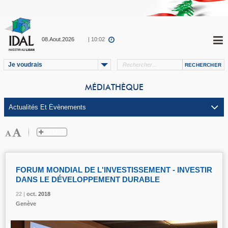
08.Aout.2026
| 10:02
Je voudrais
MÉDIATHÈQUE
FORUM MONDIAL DE L'INVESTISSEMENT - INVESTIR
DANS LE DÉVELOPPEMENT DURABLE
22 |
22 |
22 |
oct.
oct.
oct.
2018
2018
2018
Genève