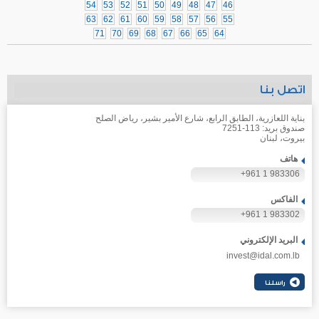
54
53
52
51
50
49
48
47
46
63
62
61
60
59
58
57
56
55
71
70
69
68
67
66
65
64
اتصل بنا
بناية اللعازرية، الطابق الرابع، شارع الأمير بشير، رياض الصلح
صندوق بريد: 113-7251
بيروت، لبنان
هاتف
+961 1 983306
الفاكس
+961 1 983302
البريد الإلكتروني
invest@idal.com.lb