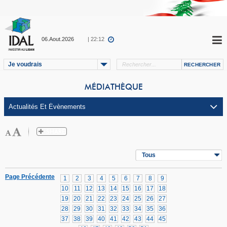
06.Aout.2026
| 22:12
Je voudrais
MÉDIATHÈQUE
Tous
Page Précédente
1
2
3
4
5
6
7
8
9
10
11
12
13
14
15
16
17
18
19
20
21
22
23
24
25
26
27
28
29
30
31
32
33
34
35
36
37
38
39
40
41
42
43
44
45