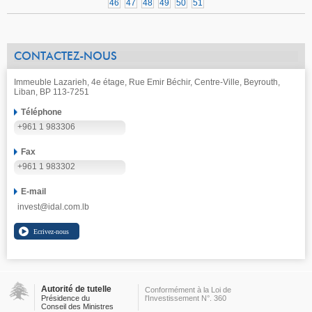
46
47
48
49
50
51
CONTACTEZ-NOUS
Immeuble Lazarieh, 4e étage, Rue Emir Béchir, Centre-Ville, Beyrouth,
Liban, BP 113-7251
Téléphone
+961 1 983306
Fax
+961 1 983302
E-mail
invest@idal.com.lb
Autorité de tutelle
Conformément à la Loi de
Présidence du
l'Investissement N°. 360
Conseil des Ministres