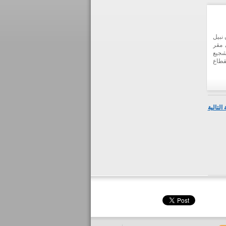
نبيل
 مقر
شجيع
قطاع
التالية