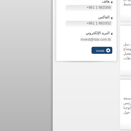
هاتف
نشيط
+961 1 983306
لبنان
عزيز
الفاكس
+961 1 983302
البريد الإلكتروني
invest@idal.com.lb
نبيل
 الأوضاع
فعيل
اطات
ل الأعضاء. يذكر ان ANIMA هي منصة
نسخة
 حزيران 2019 برعاية رئيس
وجيا
 حول