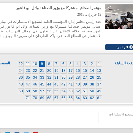
مؤتمرا صحافيا مشتركا مع وزير الصناعة وائل ابو فاعور
12 حزيران. 2019
عقد رئيس مجلس إدارة المؤسسة العامة لتشجيع الاستثمارات في لبنان 
عيتاني مؤتمرا صحافيا مشتركا مع وزير الصناعة وائل ابو فاعور في
المؤسسة تم خلاله الإعلان عن التعاون في مجال الدراسات وت
الاستثمار في القطاع الصناعي. وأكد الطرفان على ضرورة النهوض بال
الصناعي كونه ركيزة اقتصادية أساسية ومحفزا رئيسيا للنمو.
فحة السابقة
الصفحة 
12
11
10
9
8
7
6
5
4
3
2
1
24
23
22
21
20
19
18
17
16
15
14
13
36
35
34
33
32
31
30
29
28
27
26
25
48
47
46
45
44
43
42
41
40
39
38
37
60
59
58
57
56
55
54
53
52
51
50
49
71
70
69
68
67
66
65
64
63
62
61
جيع الاستثمارات