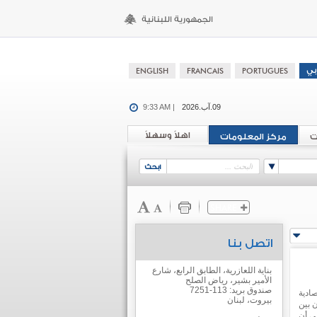
09.آب.2026
9:33 AM |
اهلاً وسهلاً
ت
مركز المعلومات
اتصل بنا
بناية اللعازرية، الطابق الرابع، شارع
الأمير بشير، رياض الصلح
صندوق بريد: 113-7251
ادية
بيروت، لبنان
 بين
ي أن