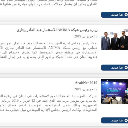
التعاون يمكن ان يشمل مجالات عدة، مرحبا بأي مبادرة من شأنها ت
الحركة الاقتصادية والاستثمارية بين البلدين. أكد السفير البريطاني في 
كريس رامبلنغ أن الاستقرار الذي يتمتع به لبنان يشكل أساسا مهما لت
العلاقات الاقتصادية.
زيارة رئيس شبكة ANIMA للاستثمار عبد القادر بيتاري
13 حزيران. 2019
بحث رئيس مجلس إدارة المؤسسة العامة لتشجيع الاستثمار المهندس 
عيتاني مع رئيس شبكة ANIMA للاستثمار عبد القادر بيتاري
الاستثمارية في منطقة حوض المتوسط. كما تطرق الاجتماع إلى ت
عضوية لبنان في هذه الشبكة والدور الذي يضطلع به في إطار النش
الاستثمارية التي يتم تنظيمها للدو
تعاون للتنمية الاقتصادية في بلدان المتوسط.
ArabNet 2019
12 حزيران. 2019
شاركت المؤسسة العامة لتشجيع لاستثمارات في لبنان في رعاية ال
العاشرة من مؤتمر عرب نت الذي عقد في 12
الجمهورية وذلك ضمن استراتيجية المؤسسة لدعم قطاع تكنول
المعلومات. وكانت لرئيس مجلس الإدارة المهندس نبيل عيتاني مداخلة
حول تعزيز الاقتصاد الرقمي في اليوم الثاني من المؤتمر.