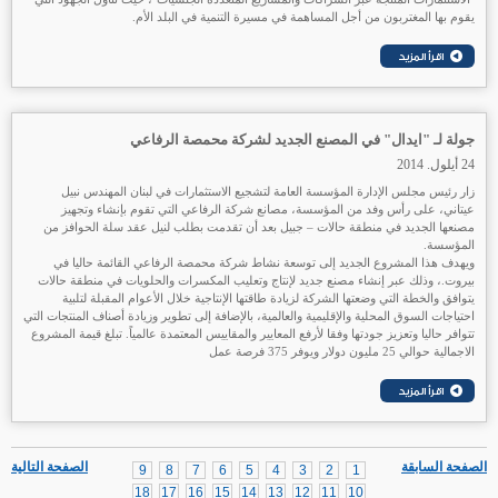
يقوم بها المغتربون من أجل المساهمة في مسيرة التنمية في البلد الأم.
جولة لـ "ايدال" في المصنع الجديد لشركة محمصة الرفاعي
24 أيلول. 2014
زار رئيس مجلس الإدارة المؤسسة العامة لتشجيع الاستثمارات في لبنان المهندس نبيل
عيتاني، على رأس وفد من المؤسسة، مصانع شركة الرفاعي التي تقوم بإنشاء وتجهيز
مصنعها الجديد في منطقة حالات – جبيل بعد أن تقدمت بطلب لنيل عقد سلة الحوافز من
المؤسسة.
ويهدف هذا المشروع الجديد إلى توسعة نشاط شركة محمصة الرفاعي القائمة حاليا في
بيروت.، وذلك عبر إنشاء مصنع جديد لإنتاج وتعليب المكسرات والحلويات في منطقة حالات
يتوافق والخطة التي وضعتها الشركة لزيادة طاقتها الإنتاجية خلال الأعوام المقبلة لتلبية
احتياجات السوق المحلية والإقليمية والعالمية، بالإضافة إلى تطوير وزيادة أصناف المنتجات التي
تتوافر حاليا وتعزيز جودتها وفقا لأرفع المعايير والمقاييس المعتمدة عالمياً. تبلغ قيمة المشروع
الاجمالية حوالي 25 مليون دولار ويوفر 375 فرصة عمل
الصفحة السابقة
الصفحة التالية
9
8
7
6
5
4
3
2
1
18
17
16
15
14
13
12
11
10