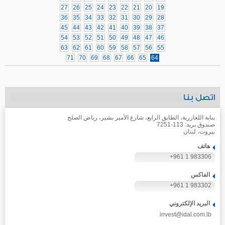
27
26
25
24
23
22
21
20
19
36
35
34
33
32
31
30
29
28
45
44
43
42
41
40
39
38
37
54
53
52
51
50
49
48
47
46
63
62
61
60
59
58
57
56
55
71
70
69
68
67
66
65
64
اتصل بنا
بناية اللعازرية، الطابق الرابع، شارع الأمير بشير، رياض الصلح
صندوق بريد: 113-7251
بيروت، لبنان
هاتف
+961 1 983306
الفاكس
+961 1 983302
البريد الإلكتروني
invest@idal.com.lb