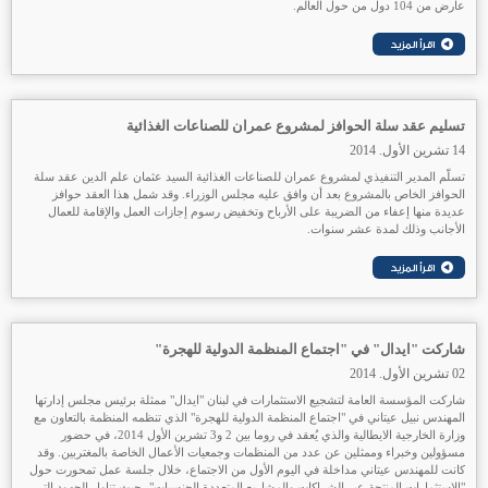
عارض من 104 دول من حول العالم.
تسليم عقد سلة الحوافز لمشروع عمران للصناعات الغذائية
14 تشرين الأول. 2014
تسلّم المدير التنفيذي لمشروع عمران للصناعات الغذائية السيد عثمان علم الدين عقد سلة
الحوافز الخاص بالمشروع بعد أن وافق عليه مجلس الوزراء. وقد شمل هذا العقد حوافز
عديدة منها إعفاء من الضريبة على الأرباح وتخفيض رسوم إجازات العمل والإقامة للعمال
الأجانب وذلك لمدة عشر سنوات.
شاركت "ايدال" في "اجتماع المنظمة الدولية للهجرة"
02 تشرين الأول. 2014
شاركت المؤسسة العامة لتشجيع الاستثمارات في لبنان "ايدال" ممثلة برئيس مجلس إدارتها
المهندس نبيل عيتاني في "اجتماع المنظمة الدولية للهجرة" الذي تنظمه المنظمة بالتعاون مع
وزارة الخارجية الايطالية والذي يُعقد في روما بين 2 و3 تشرين الأول 2014، في حضور
مسؤولين وخبراء وممثلين عن عدد من المنظمات وجمعيات الأعمال الخاصة بالمغتربين. وقد
كانت للمهندس عيتاني مداخلة في اليوم الأول من الاجتماع، خلال جلسة عمل تمحورت حول
"الاستثمارات المنتجة عبر الشراكات والمشاريع المتعددة الجنسيات"، حيث تناول الجهود التي