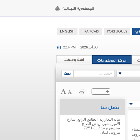
08.آب.2026
2:14 PM |
اهلاً وسهلاً
ت
مركز المعلومات
اتصل بنا
بناية اللعازرية، الطابق الرابع، شارع
الأمير بشير، رياض الصلح
صندوق بريد: 113-7251
نساء
بيروت، لبنان
ظروف
تي قد