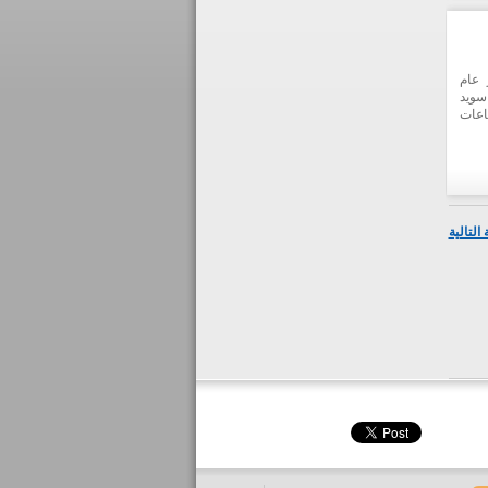
 عام
سويد
اعات
ن في
يتشه
دولي
ة في
التالية