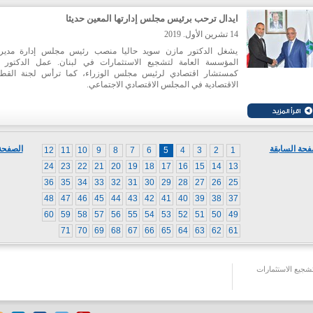
ايدال ترحب برئيس مجلس إدارتها المعين حديثا
14 تشرين الأول. 2019
يشغل الدكتور مازن سويد حاليا منصب رئيس مجلس إدارة مدير
المؤسسة العامة لتشجيع الاستثمارات في لبنان. عمل الدكتور 
كمستشار اقتصادي لرئيس مجلس الوزراء، كما ترأس لجنة القط
الاقتصادية في المجلس الاقتصادي الاجتماعي.
يحمل الدكتور سويد شهادة الدكتوراه في الاقتصاد من جامعة براو
الولايات المتحدة الأميركية. تولى سابقا منصب خبير اقتصادي في دو
بنك في لندن ونيويورك. كما شغل المنصب نفسه في صندوق النقد ال
في واشنطن. وهو أيضا أستاذ محاضر في الاقتصاد في الجامعة الأميركي
بيروت.
فحة السابقة
الصفحة 
12
11
10
9
8
7
6
5
4
3
2
1
24
23
22
21
20
19
18
17
16
15
14
13
36
35
34
33
32
31
30
29
28
27
26
25
48
47
46
45
44
43
42
41
40
39
38
37
60
59
58
57
56
55
54
53
52
51
50
49
71
70
69
68
67
66
65
64
63
62
61
جيع الاستثمارات