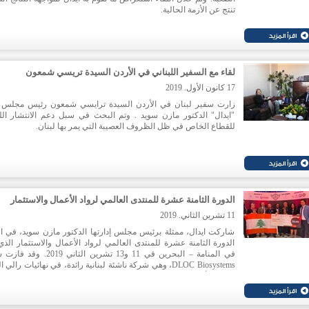
تنتج عن الأزمة الحالية.
لقاء مع السفير اللبناني في الأردن السيدة تريسي شمعون
17 كانون الأول. 2019
زارت سفير لبنان في الأردن السيدة ترايسي شمعون رئيس مجلس إ
"ايدال" الدكتور مازن سويد . وتم البحث في سبل دعم الانتشار اللب
للقطاع الخاص في ظل الظروف العصيبة التي يمر بها لبنان.
الدورة الثامنة عشرة للمنتدى العالمي لرواد الأعمال والاستثمار
11 تشرين الثاني. 2019
شاركت ايدال، ممثلة برئيس مجلس إدارتها الدكتور مازن سويد، في ا
الدورة الثامنة عشرة للمنتدى العالمي لرواد الأعمال والاستثمار الذي
في المنامة – البحرين في 11 و13 تشرين الثاني 19
DLOC Biosystems، وهي شركة ناشئة لبنانية رائدة، في نهائيات رالي
منصة ابتكارية في المجال الطبي والصيدلاني لفحص مفعول الدواء
جسم الانسان.