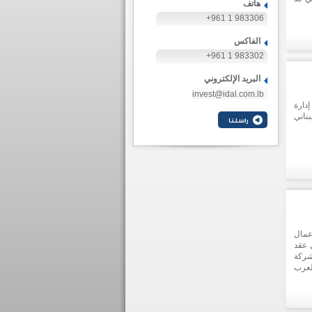
هاتف
+961 1 983306
الفاكس
+961 1 983302
البريد الإلكتروني
invest@idal.com.lb
دارة
ناني
عمال
 عقد
20. وقد فازت شركة
 العرب
لريادة الأعمال العربية التي نظمتها اليونيدو على هامش المنتدى. DLOC هي
 على