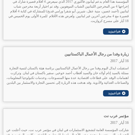
المؤسسة هذا العام بدعم ليبانون فاكتوري 2017 الذي سيعرض 4 أفلام قصيرة شارك في
إخراجها 4 من المخرجين اللبنانيين الشباب الموهوبين. وقد تم اختيار أربعة مخرجين شباب
لبنانيين (أحمد غصين، منية عقل، شيرين أبو شقرا ورامي قديح) للمشاركة في كتابة 4 أفلام
قصيرة مع 4 مخرجين آخرين غير لبنانيين. وتُعرض هذه الأفلام للمرة الأولى يوم الخميس في
18 أيار على مسرح كروازيت.
زيارة وفدا من رجال الأعمال الباكستانيين
16 أيار. 2017
استقبلت ايدال اليوم وفدا من رجال الأعمال الباكستانيين برئاسة هيئة باكستان لتنمية التجارة
ممثلة بالسيد إنام أولاه خان والسيد أفطاب أحمد خوخير، سفير باكستان في لبنان. وتركزت
اهتمامات الوفد على قطاعات اقتصادية عدة منها المنسوجات، وخدمات تكنولوجيا المعلومات،
والصناعات الغذائية والأدوية. وقد هدفت هذه الزيارة إلى تحسين التجارة والاستثمار بين البلدين
مؤتمر عرب نت
16 أيار. 2017
شاركت المؤسسة العامة لتشجيع الاستثمارات في لبنان في مؤتمر عرب نت، حيث أعلنت عن
الخدمات التي تقدمها وحدة دعم الأعمال لديها للمشاريع الناشئة. وكانت المؤسسة قد