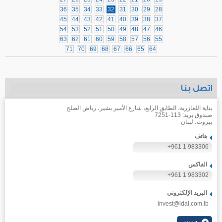
36
35
34
33
32
31
30
29
28
45
44
43
42
41
40
39
38
37
54
53
52
51
50
49
48
47
46
63
62
61
60
59
58
57
56
55
71
70
69
68
67
66
65
64
اتصل بنا
بناية اللعازرية، الطابق الرابع، شارع الأمير بشير، رياض الصلح
صندوق بريد: 113-7251
بيروت، لبنان
هاتف
+961 1 983306
الفاكس
+961 1 983302
البريد الإلكتروني
invest@idal.com.lb