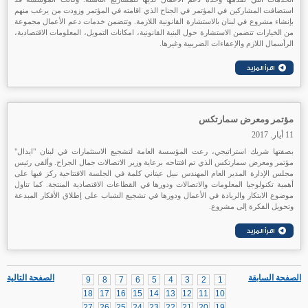
استضافت المشاركين في المؤتمر في الجناح الذي اقامته في المؤتمر وزودت من يرغب منهم
بإنشاء مشروع في لبنان بالاستشارة القانونية اللازمة. وتتضمن خدمات دعم الأعمال مجموعة
من الخيارات تتضمن الاستشارة حول البنية القانونية، امكانات التمويل، المعلومات الاقتصادية،
الرأسمال اللازم والإعفاءات الضريبية وغيرها.
مؤتمر ومعرض سمارتكس
11 أيار. 2017
بصفتها شريك استراتيجي، رعت المؤسسة العامة لتشجيع الاستثمارات في لبنان "ايدال"
مؤتمر ومعرض سمارتكس الذي تم افتتاحه برعاية وزير الاتصالات جمال الجراح. وألقى رئيس
مجلس الإدارة المدير العام المهندس نبيل عيتاني كلمة في الجلسة الافتتاحية ركز فيها على
أهمية تكنولوجيا المعلومات والاتصالات ودورها في القطاعات الاقتصادية المنتجة. كما تناول
موضوع الابتكار والريادة في الأعمال ودورها في تشجيع الشباب على إطلاق الأفكار المبدعة
وتحويل الفكرة إلى مشروع.
الصفحة السابقة
الصفحة التالية
9
8
7
6
5
4
3
2
1
18
17
16
15
14
13
12
11
10
27
26
25
24
23
22
21
20
19