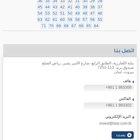
36
35
34
33
32
31
30
29
28
45
44
43
42
41
40
39
38
37
54
53
52
51
50
49
48
47
46
63
62
61
60
59
58
57
56
55
71
70
69
68
67
66
65
64
اتصل بنا
بناية اللعازرية، الطابق الرابع، شارع الأمير بشير، رياض الصلح
صندوق بريد: 113-7251
بيروت، لبنان
هاتف
+961 1 983306
الفاكس
+961 1 983302
البريد الإلكتروني
invest@idal.com.lb