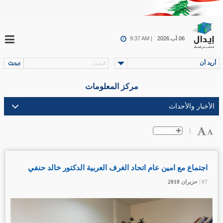
06.آب.2026
9:37 AM |
أريد أن
مركز المعلومات
اجتماع مع امين عام اتحاد الغرف العربية الدكتور خالد حنفي
07 |
07 |
07 |
حزيران
حزيران
حزيران
2018
2018
2018