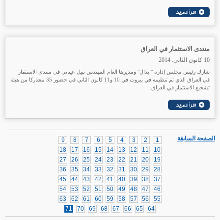
منتدى الاستثمار في العراق
10 كانون الثاني. 2014
شارك رئيس مجلس إدارة "ايدال" ومديرها العام المهندس نبيل عيتاني في منتدى الاستثمار
في العراق الذي تم تنظيمه في بيروت في 10 و11 كانون الثاني في حضور 35 مشاركا من هيئة
تشجيع الاستثمار في العراق.
الصفحة السابقة
9
8
7
6
5
4
3
2
1
18
17
16
15
14
13
12
11
10
27
26
25
24
23
22
21
20
19
36
35
34
33
32
31
30
29
28
45
44
43
42
41
40
39
38
37
54
53
52
51
50
49
48
47
46
63
62
61
60
59
58
57
56
55
71
70
69
68
67
66
65
64