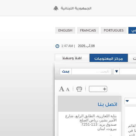
08.آب.2026
1:47 AM |
اهلاً وسهلاً
ت
مركز المعلومات
اتصل بنا
بناية اللعازرية، الطابق الرابع، شارع
الأمير بشير، رياض الصلح
صندوق بريد: 113-7251
قائم
بيروت، لبنان
ا في
الذي