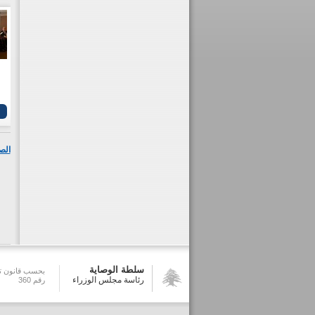
الص
سلطة الوصاية
بحسب قانون تش
رئاسة مجلس الوزراء
رقم 360