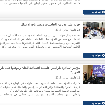
شباط الحالي، في حضور سفير لبنان في ألمانيا مصطفى أديب. 
المهندس عيتاني بعد الافتتاح، إن رعاية "ايدال" للجناح اللبناني في 
فروت لوجيستيكا يندرج في إطار دعمها المطلق والثابت للقطاعات الانت
اللبنانية ومن بينها القطاع الزراعي. وأكد أن الزراعة اللبنانية تزخر بالعد
الفرص الواعدة والمقومات وتظهر جهوزية للنمو خصوصا أن هناك مج
عديدة لا تزال غير مستثمرة بعد على النحو المطلوب.
جولة على عدد من الحاضنات ومسرعات الأعمال
22 كانون الثاني. 2018
نظمت ايدال جولة على عدد من الحاضنات ومسرعات الأعمال حيث 
لقاءات مع عدد من المؤسسات الناشئة العاملة في الحاضنات وذلك 
التعريف عن وحدة مساندة الأعمال التي تم انشاؤها حديثا في مقر الم
العامة لتشجيع الاستثمارات والخدمات التي يمكن ان توفرها. واكد 
مجلس إدارة المؤسسة المهندس نبيل عيتاني ان قطاع تكنولوجيا المعل
والاتصالات يشكل مجالا واعدا للاستثمار، ويتمتع بالجهوزية نظرا إلى 
الكفاءات البشرية المتخصصة في هذا المجال.
مؤتمر "مبادرة طرابلس عاصمة اقتصادية للبنان وموقعها على طر
الحرير"
12 كانون الثاني. 2018
شاركت المؤسسة العامة لتشجيع الاستثمارات في لبنان في لقاء ن
غرفة التجارة والصناعة والزراعة في طرابلس والشمال تحت عنوان "مب
طرابلس عاصمة اقتصادية للبنان وموقعها على طريق الحرير".
وأعلن رئيس مجلس الإدارة المهندس نبيل عيتاني في مداخلته ت
في المئة خلال العام 2017. واوضح ان المؤسسة العامة لتشجيع الاس