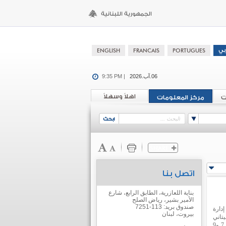
06.آب.2026
9:35 PM |
اهلاً وسهلاً
ت
مركز المعلومات
اتصل بنا
بناية اللعازرية، الطابق الرابع، شارع
الأمير بشير، رياض الصلح
صندوق بريد: 113-7251
دارة
بيروت، لبنان
تاني
يُقام في ألمانيا بين 7 و9