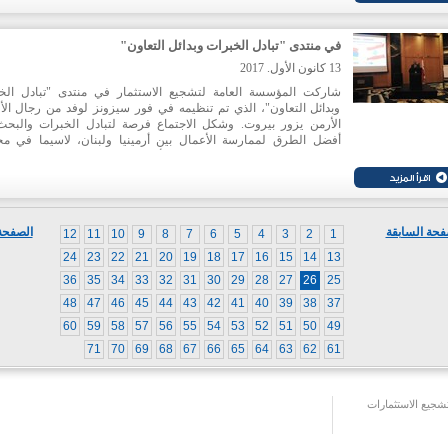
احصت 75 مشروعا خلال العام الماضي، بارتفا
فرصة عمل.
في منتدى "تبادل الخبرات وبدائل التعاون"
13 كانون الأول. 2017
شاركت المؤسسة العامة لتشجيع الاستثمار في منتدى "تبادل الخ
وبدائل التعاون"، الذي تم تنظيمه في فور سيزونز لوفد من رجال الأ
الأرمن يزور بيروت. وشكل الاجتماع فرصة لتبادل الخبرات والبح
أفضل الطرق لممارسة الأعمال بين أرمينيا ولبنان، لاسيما في مج
التكنولوجيا والصناعة والزراعة والأدوية والعديد من القطاعات الو
الأخرى. وركز رئيس مجلس إدارة إيدال المهندس نبيل عيتاني في كلمته
المزايا التنافسية التي يقدمها لبنان لرجال الأعمال وعلى وحدة مس
الأعمال التي تنوي إيدال إطلاقها قريبا.
فحة السابقة
الصفحة 
12
11
10
9
8
7
6
5
4
3
2
1
24
23
22
21
20
19
18
17
16
15
14
13
36
35
34
33
32
31
30
29
28
27
26
25
48
47
46
45
44
43
42
41
40
39
38
37
60
59
58
57
56
55
54
53
52
51
50
49
71
70
69
68
67
66
65
64
63
62
61
جيع الاستثمارات