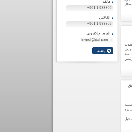
هاتف
وقال
+961 1 983306
معرض
اجية
الفاكس
يد من
الات
+961 1 983302
البريد الإلكتروني
invest@idal.com.lb
عقدت
بهدف
ؤسسة
رئيس
ومات
توافر
يق
ظمته
ادرة
سجيل
مؤشرات ايجابية عديدة، حيث سجل الناتج المحلي الإجمالي نموا بنسبة 1,5
تثمارات