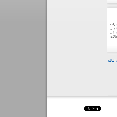
ع يصل إلى 60 في المئة عن
العام 2016، متوقعا ان تخلق هذه المشاريع عند تنفيذها ما يزيد عن 10 آلاف
برات
عمال
ث في
الات
اعدة
 على
اندة
التالية