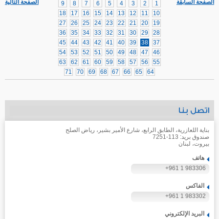
الصفحة السابقة
الصفحة التالية
9
8
7
6
5
4
3
2
1
18
17
16
15
14
13
12
11
10
27
26
25
24
23
22
21
20
19
36
35
34
33
32
31
30
29
28
45
44
43
42
41
40
39
38
37
54
53
52
51
50
49
48
47
46
63
62
61
60
59
58
57
56
55
71
70
69
68
67
66
65
64
اتصل بنا
بناية اللعازرية، الطابق الرابع، شارع الأمير بشير، رياض الصلح
صندوق بريد: 113-7251
بيروت، لبنان
هاتف
+961 1 983306
الفاكس
+961 1 983302
البريد الإلكتروني