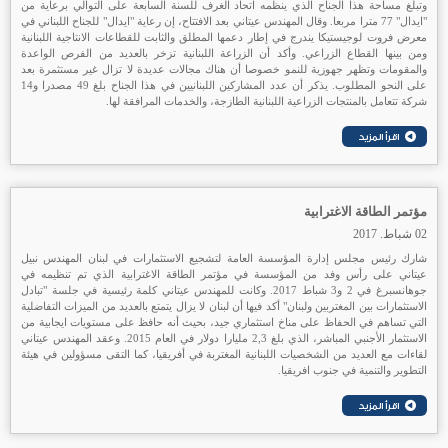
وتبلغ مساحة هذا الجناح الذي ينظمه اتحاد الغرف للسنة السابعة على التوالي برعاية من
"ايدال" 77 مترا مربعا. وقال المهندس عيتاني بعد الافتتاح، إن رعاية "ايدال" للجناح اللبناني في
معرض فروت لوجيستيكا يندرج في إطار دعمها المطلق والثابت للقطاعات الانتاجية اللبنانية
ومن بينها القطاع الزراعي. وأكد أن الزراعة اللبنانية تزخر بالعديد من الفرص الواعدة
والمقومات وتظهر جهوزية للنمو خصوصا أن هناك مجالات عديدة لا تزال غير مستثمرة بعد
على النحو المطلوب. يذكر أن عدد المشاركين اللبنانيين في هذا الجناح بلغ 49 مصدرا و14
شركة تتعامل بالمنتجات الزراعية اللبنانية الطازجة، والخدمات المرافقة لها.
مؤتمر الطاقة الاغترابية
02 شباط. 2017
شارك رئيس مجلس إدارة المؤسسة العامة لتشجيع الاستثمارات في لبنان المهندس نبيل
عيتاني على رأس وفد من المؤسسة في مؤتمر الطاقة الاغترابية الذي تم تنظيمه في
جوهانسبرغ في 2 و3 شباط 2017. وكانت للمهندس عيتاني كلمة رئيسية في جلسة "تبادل
الاستثمارات بين المغتربين ولبنان" أكد فيها أن لبنان لا يزال يتمتع بالعديد من الميزات التفاضلية
التي تساهم في الحفاظ على مناخ استثماري جيد، بحيث أنه حافظ على مستويات ايجابية من
الاستثمار الأجنبي المباشر، الذي بلغ 2,3 مليارا دولار في العام 2015. وعقد المهندس عيتاني
لقاءات مع العديد من الشخصيات اللبنانية المغتربة في أفريقيا، كما التقى مسؤولين في هيئة
التطوير والتنمية في جنوب افريقيا.