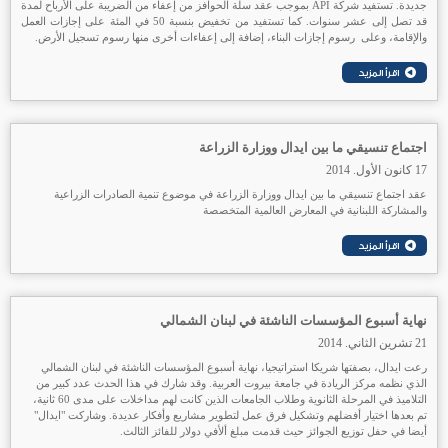
جديدة. تستفيد شركة API بموجب عقد سلة الحوافز من إعفاء من الضريبة على الأرباح لمدة
قد تصل إلى عشر سنوات. كما تستفيد من تخفيض بنسبة 50 في المئة على إجازات العمل
والإقامة، وعلى رسوم إجازات البناء، إضافة إلى إعفاءات أخرى منها رسوم تسجيل الأرض.
اجتماع تنسيقي ما بين ايدال ووزارة الزراعة
17 كانون الأول. 2014
عقد اجتماع تنسيقي ما بين ايدال ووزارة الزراعة في موضوع تنمية الصادرات الزراعية
والمشاركة اللبنانية في المعارض العالمية المتخصصة
نهاية أسبوع المؤسسات الناشئة في لبنان الشمالي
21 تشرين الثاني. 2014
رعت ايدال، بصفتها شريكا استراتيجيا، نهاية أسبوع المؤسسات الناشئة في لبنان الشمالي
الذي نظمه مركز الريادة في جامعة بيروت العربية. وقد شارك في هذا الحدث عدد كبير من
التلاميذ في المرحلة الثانوية وطلاب الجامعات الذين كانت لهم مداخلات على مدى 60 ثانية،
تم بعدها اختيار أفضلهم وتشكيل فرق عمل لتطوير مشاريع وأفكار عديدة. وشاركت "ايدال"
أيضا في حفل توزيع الجوائز حيث قدمت مبلغ ألأفي دولار للفائز الثالث.