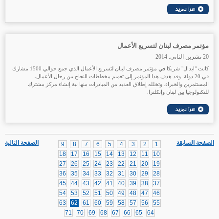
مؤتمر مصرف لبنان لتسريع الأعمال
20 تشرين الثاني. 2014
كانت "ايدال" شريكا في مؤتمر مصرف لبنان لتسريع الأعمال الذي جمع حوالي 1500 مشارك
في 20 دولة. وقد هدف هذا المؤتمر إلى تعميم مخططات النجاح بين رجال الأعمال،
المستثمرين والخبراء. وتخلله إطلاق العديد من المبادرات منها نية إنشاء مركز مشترك
للتكنولوجيا بين لبنان وإنكلترا.
الصفحة السابقة
الصفحة التالية
9
8
7
6
5
4
3
2
1
18
17
16
15
14
13
12
11
10
27
26
25
24
23
22
21
20
19
36
35
34
33
32
31
30
29
28
45
44
43
42
41
40
39
38
37
54
53
52
51
50
49
48
47
46
63
62
61
60
59
58
57
56
55
71
70
69
68
67
66
65
64