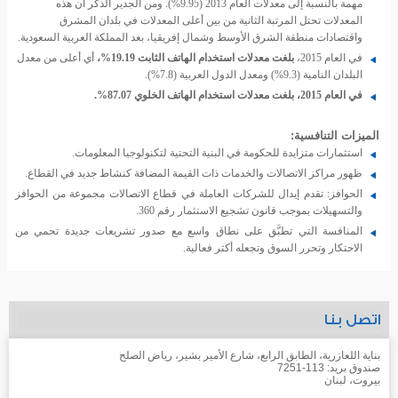
مهمة بالنسبة إلى معدلات العام 2013 (9.95%). ومن الجدير الذكر أن هذه
المعدلات تحتل المرتبة الثانية من بين أعلى المعدلات في بلدان المشرق
واقتصادات منطقة الشرق الأوسط وشمال إفريقيا، بعد المملكة العربية السعودية.
في العام 2015،
بلغت معدلات استخدام الهاتف الثابت 19.19%،
أي أعلى من معدل
البلدان النامية (9.3%) ومعدل الدول العربية (7.8%).
في العام 2015، بلغت معدلات استخدام الهاتف الخلوي 87.07%.
الميزات التنافسية:
استثمارات متزايدة للحكومة في البنية التحتية لتكنولوجيا المعلومات.
ظهور مراكز الاتصالات والخدمات ذات القيمة المضافة كنشاط جديد في القطاع.
الحوافز: تقدم إيدال للشركات العاملة في قطاع الاتصالات مجموعة من الحوافز
والتسهيلات بموجب قانون تشجيع الاستثمار رقم 360.
المنافسة التي تطبَّق على نطاق واسع مع صدور تشريعات جديدة تحمي من
الاحتكار وتحرر السوق وتجعله أكثر فعالية.
اتصل بنا
بناية اللعازرية، الطابق الرابع، شارع الأمير بشير، رياض الصلح
صندوق بريد: 113-7251
بيروت، لبنان