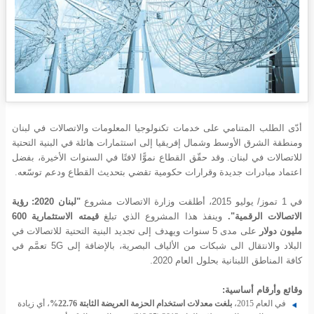
أدّى الطلب المتنامي على خدمات تكنولوجيا المعلومات والاتصالات في لبنان
ومنطقة الشرق الأوسط وشمال إفريقيا إلى استثمارات هائلة في البنية التحتية
للاتصالات في لبنان. وقد حقّق القطاع نموًّا لافتًا في السنوات الأخيرة، بفضل
اعتماد مبادرات جديدة وقرارات حكومية تقضي بتحديث القطاع ودعم توسّعه.
في 1 تموز/ يوليو 2015، أطلقت وزارة الاتصالات مشروع
"لبنان 2020: رؤية
الاتصالات الرقمية".
وينفذ هذا المشروع الذي تبلغ
قيمته الاستثمارية 600
مليون دولار
على مدى 5 سنوات ويهدف إلى تجديد البنية التحتية للاتصالات في
البلاد والانتقال الى شبكات من الألياف البصرية، بالإضافة إلى 5G تعمَّم في
كافة المناطق اللبنانية بحلول العام 2020.
وقائع وأرقام أساسية:
في العام 2015،
بلغت معدلات استخدام الحزمة العريضة الثابتة 22.76%
، أي زيادة