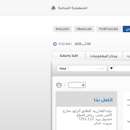
08.آب.2026
9:32 AM |
اهلاً وسهلاً
ت
مركز المعلومات
ن
اتصل بنا
ات
بناية اللعازرية، الطابق الرابع، شارع
الأمير بشير، رياض الصلح
صندوق بريد: 113-7251
ة
بيروت، لبنان