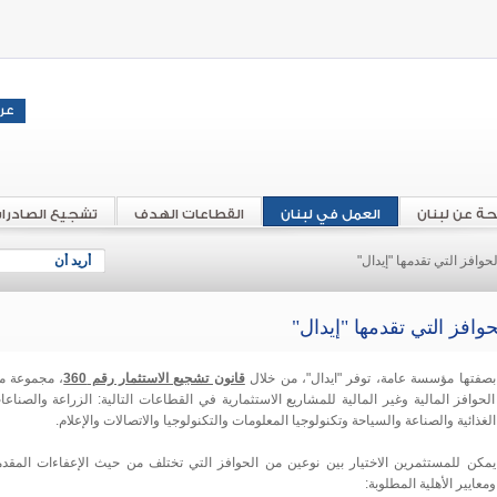
حة عن لبنان
العمل في لبنان
القطاعات الهدف
تشجيع الصادرا
لحوافز التي تقدمها "إيدال"
أريد أن
حوافز التي تقدمها "إيدال"
بصفتها مؤسسة عامة، توفر "ايدال"، من خلال
قانون تشجيع الاستثمار رقم 360
، مجموعة م
الحوافز المالية وغير المالية للمشاريع الاستثمارية في القطاعات التالية: الزراعة والصناع
الغذائية والصناعة والسياحة وتكنولوجيا المعلومات والتكنولوجيا والاتصالات والإعلام.
يمكن للمستثمرين الاختيار بين نوعين من الحوافز التي تختلف من حيث الإعفاءات المقدم
ومعايير الأهلية المطلوبة: