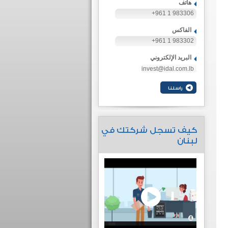
هاتف
+961 1 983306
الفاكس
+961 1 983302
البريد الإلكتروني
invest@idal.com.lb
كيف تسجل شركتك في
لبنان