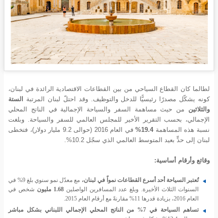
لطالما كان القطاع السياحي من بين القطاعات الاقتصادية الرائدة في لبنان،
كونه يشكّل مصدرًا رئيسيًّا للدخل والتوظيف. وقد احتلّ لبنان المرتبة
الستة
والثلاثين
من حيث مساهمة السفر والسياحة الإجمالية في الناتج المحلي
الإجمالي، بحسب التقرير الأخير للمجلس العالمي للسفر والسياحة. وبلغت
نسبة هذه المساهمة
19.4%
في العام 2016 (حوالى 9.2 مليار دولار)، فتخطى
لبنان إلى حدٍّ بعيد المتوسط العالمي الذي سجّل 10.2%.
وقائع وأرقام أساسية:
تُعتبر السياحة أحد أسرع القطاعات نمواً في لبنان،
مع معدّل نمو سنوي بلغ 9% في
السنوات الثلاث الأخيرة. وبلغ عدد المسافرين الواصلين
1.68 مليون
شخص في
العام 2016، بزيادة قدرها 11% مقارنةً مع أرقام العام 2015.
تساهم السياحة في 7% من الناتج المحلي الإجمالي اللبناني
بشكل مباشر