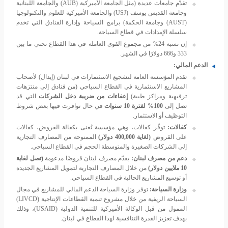
تقدّم جامعات عديدة (مثل الجامعة الأميركية (AUB) والجامعة اللبنانية
وجامعة القديس يوسف (USJ) والجامعة الأميركية للعلوم والتكنولوجيا
(AUST) وجامعة الحكمة) برامج السياحة وإدارة الفنادق التي تخدم
سلسلة الإمدادات في قطاع السياحة.
إن نسبة 24% من مجموع القوى العاملة في هذا القطاع تجني ما بين
333 و666 دولارًا في الشهر.
الدعم المالي:
تقدم المؤسسة العامة لتشجيع الاسثتمارات في لبنان (إيدال) لأصحاب
المشاريع الاستثمارية في القطاع السياحي (من فنادق إلى منتزهات
ترفيهية ومراكز طبية)
إعفاءات من ضريبة دخل الشركات
التي قد
تصل إلى
100% لفترة 10 سنوات
في حال توافرت فيها بعض شروط
التوظيف أو الاستثمار.
كفالات:
توفّر كفالات، وهي مؤسسة تُعنى بكفالة القروض، كفالات
على القروض
(لغاية 400,000 دولار)
الممنوحة من المصارف التجارية
إلى الشركات الصغيرة والمتوسطة الحجم في القطاع السياحي.
دعم من مصرف لبنان:
يقدّم مصرف لبنان قروضًا مدعومة
(تصل لغاية
10 ملايين دولار)
من خلال المصارف التجارية لتمويل المشاريع الجديدة
أو توسيع المشاريع الحالية في القطاع السياحي.
وزارة السياحة:
توفر وزارة السياحة الدعم المالي للمشاريع في مجال
السياحة الريفية من خلال مشروع تنمية القطاعات الإنتاجية (LIVCD)
الممول من قبل الوكالة الأميركية للتنمية الدولية (USAID)، وذلك
بهدف تعزيز القدرة التنافسية لهذا القطاع في لبنان.