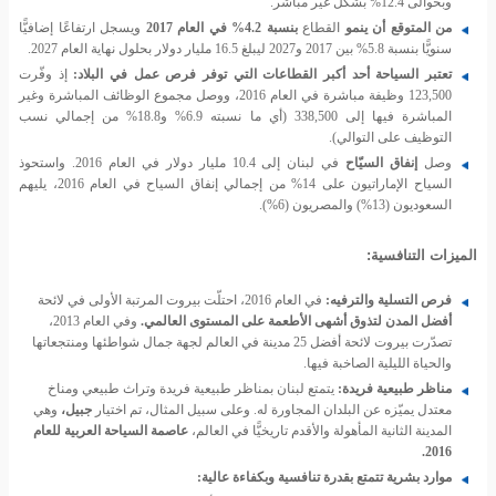
وبحوالى 12.4% بشكل غير مباشر.
من المتوقع أن ينمو
القطاع
بنسبة 4.2% في العام 2017
ويسجل ارتفاعًا إضافيًّا
سنويًّا بنسبة 5.8% بين 2017 و2027 ليبلغ 16.5 مليار دولار بحلول نهاية العام 2027.
تعتبر السياحة أحد أكبر القطاعات التي توفر فرص عمل في البلاد:
إذ وفّرت
123,500 وظيفة مباشرة في العام 2016، ووصل مجموع الوظائف المباشرة وغير
المباشرة فيها إلى 338,500 (أي ما نسبته 6.9% و18.8% من إجمالي نسب
التوظيف على التوالي).
وصل
إنفاق السيّاح
في لبنان إلى 10.4 مليار دولار في العام 2016. واستحوذ
السياح الإماراتيون على 14% من إجمالي إنفاق السياح في العام 2016، يليهم
السعوديون (13%) والمصريون (6%).
الميزات التنافسية:
فرص التسلية والترفيه:
في العام 2016، احتلّت بيروت المرتبة الأولى في لائحة
أفضل المدن لتذوق أشهى الأطعمة على المستوى العالمي.
وفي العام 2013،
تصدّرت بيروت لائحة أفضل 25 مدينة في العالم لجهة جمال شواطئها ومنتجعاتها
والحياة الليلية الصاخبة فيها.
مناظر طبيعية فريدة:
يتمتع لبنان بمناظر طبيعية فريدة وتراث طبيعي ومناخ
معتدل يميّزه عن البلدان المجاورة له. وعلى سبيل المثال، تم اختيار
جبيل،
وهي
المدينة الثانية المأهولة والأقدم تاريخيًّا في العالم،
عاصمة السياحة العربية للعام
2016.
موارد بشرية تتمتع بقدرة تنافسية وبكفاءة عالية: