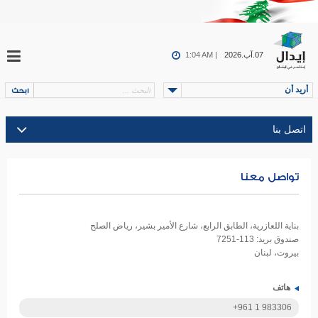
07.آب.2026
1:04 AM |
أريد أن
تواصل معنا
بناية اللعازرية، الطابق الرابع، شارع الأمير بشير، رياض الصلح
صندوق بريد: 113-7251
بيروت، لبنان
هاتف
+961 1 983306