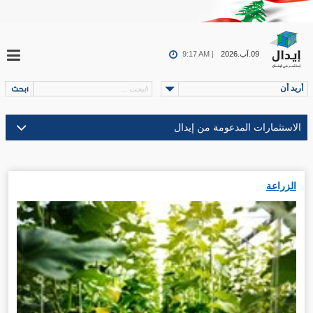
09.آب.2026
9:17 AM |
أريد أن
الزراعة