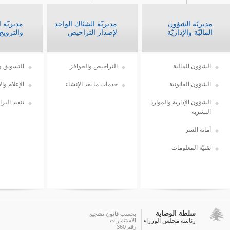
مديريّة الشؤون
مديريّة الشبّاك الواحد
مديريّة 
الماليّة والإداريّة
لإصدار التراخيص
والترويج
الشؤون المالية
التراخيص والحوافز
التسويق و
الشؤون القانونية
خدمات ما بعد الإنشاء
الإعلام وال
الشؤون الإدارية والموارد
تنفيذ البرا
البشرية
أمانة السر
تقنيّة المعلومات
سلطة الوصاية
بحسب قانون تشجيع
رئاسة مجلس الوزراء
الاستثمارات
رقم 360