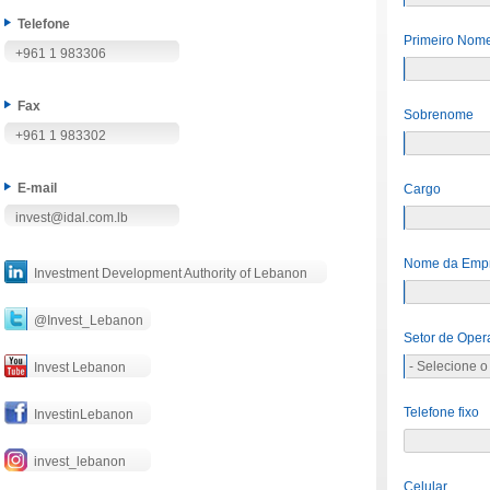
Telefone
Primeiro Nom
+961 1 983306
Fax
Sobrenome
+961 1 983302
E-mail
Cargo
invest@idal.com.lb
Nome da Emp
Investment Development Authority of Lebanon
@Invest_Lebanon
Setor de Oper
Invest Lebanon
Telefone fixo
InvestinLebanon
invest_lebanon
Celular