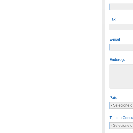
Fax
E-mail
Endereço
País
Tipo da Consu