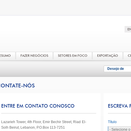
RESUMO
FAZER NEGÓCIOS
SETORES EM FOCO
EXPORTAÇÃO
C
Desejo de
CONTATE-NÓS
ENTRE EM CONTATO CONOSCO
ESCREVA 
Lazarieh Tower, 4th Floor, Emir Bechir Street, Riad El-
Título
Solh Beirut, Lebanon, P.O.Box 113-7251