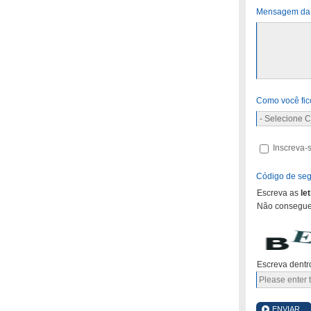
Mensagem da 
Como você fic
Inscreva-s
Código de se
Escreva as
le
Não consegue
Escreva dentr