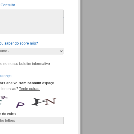
Consulta
ou sabendo sobre nós?
e no nosso boletim informativo
gurança
tras
abaixo,
sem nenhum
espaço.
 ler essas?
Tente outras.
o da caixa