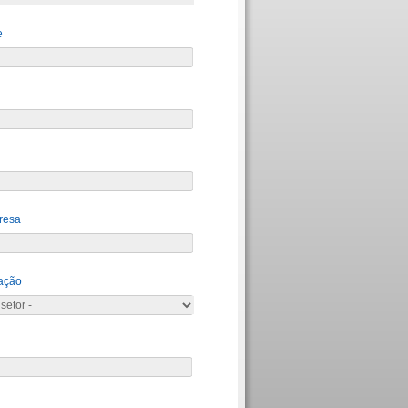
e
resa
ação