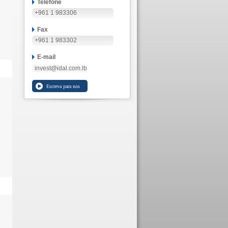
Telefone
+961 1 983306
Fax
+961 1 983302
E-mail
invest@idal.com.lb