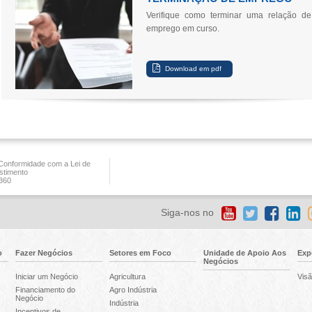
Verifique como terminar uma relação de
emprego em curso.
onformidade com a Lei de
stimento
360
Siga-nos no
o
Fazer Negócios
Setores em Foco
Unidade de Apoio Aos
Exp
Negócios
Iniciar um Negócio
Agricultura
Visã
Financiamento do
Agro Indústria
Negócio
Indústria
Incentivos de