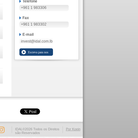
Telefone
+961 1 983306
Fax
+961 1 983302
E-mail
invest@idal.com.lb
IDAL©2026 Todos os Direitos
Por Koein
são Reservados