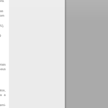
ira.
das
com
%),
9
iais
seus
tos,
ra a
emi-