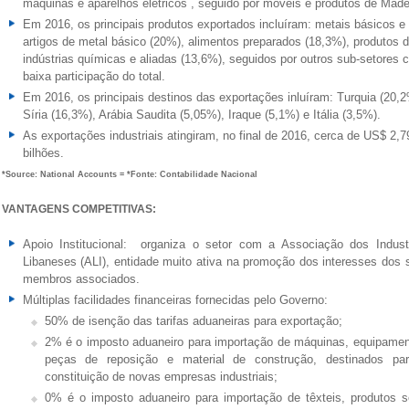
máquinas e aparelhos elétricos , seguido por móveis e produtos de Made
Em 2016, os principais produtos exportados incluíram: metais básicos e
artigos de metal básico (20%), alimentos preparados (18,3%), produtos 
indústrias químicas e aliadas (13,6%), seguidos por outros sub-setores 
baixa participação do total.
Em 2016, os principais destinos das exportações inluíram: Turquia (20,2
Síria (16,3%), Arábia Saudita (5,05%), Iraque (5,1%) e Itália (3,5%).
As exportações industriais atingiram, no final de 2016, cerca de US$ 2,7
bilhões.
*Source: National Accounts = *Fonte: Contabilidade Nacional
VANTAGENS COMPETITIVAS:
Apoio Institucional: organiza o setor com a Associação dos Industr
Libaneses (ALI), entidade muito ativa na promoção dos interesses dos 
membros associados.
Múltiplas facilidades financeiras fornecidas pelo Governo:
50% de isenção das tarifas aduaneiras para exportação;
2% é o imposto aduaneiro para importação de máquinas, equipamen
peças de reposição e material de construção, destinados pa
constituição de novas empresas industriais;
0% é o imposto aduaneiro para importação de têxteis, produtos s