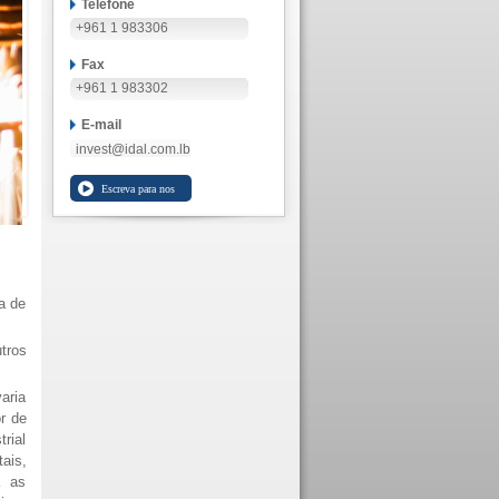
Telefone
+961 1 983306
Fax
+961 1 983302
E-mail
invest@idal.com.lb
a de
tros
aria
r de
trial
ais,
a as