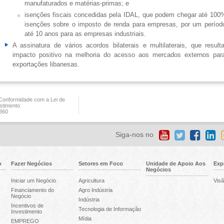
manufaturados e matérias-primas; e
isenções fiscais concedidas pela IDAL, que podem chegar até 100
isenções sobre o imposto de renda para empresas, por um períod
até 10 anos para as empresas industriais.
A assinatura de vários acordos bilaterais e multilaterais, que result
impacto positivo na melhoria do acesso aos mercados externos par
exportações libanesas.
onformidade com a Lei de
stimento
360
Siga-nos no
o
Fazer Negócios
Setores em Foco
Unidade de Apoio Aos
Exp
Negócios
Iniciar um Negócio
Agricultura
Visã
Financiamento do
Agro Indústria
Negócio
Indústria
Incentivos de
Tecnologia de Informação
Investimento
Mídia
EMPREGO