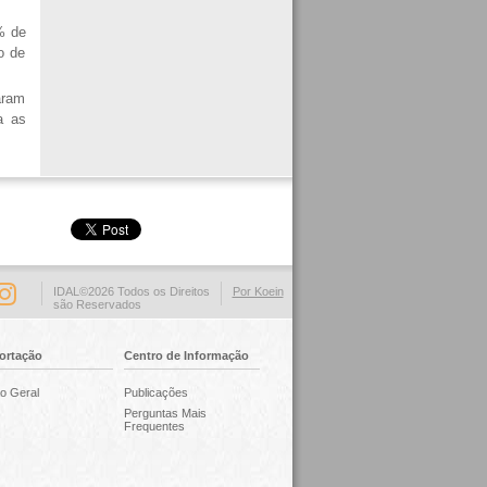
% de
o de
aram
a as
IDAL©2026 Todos os Direitos
Por Koein
são Reservados
ortação
Centro de Informação
o Geral
Publicações
Perguntas Mais
Frequentes