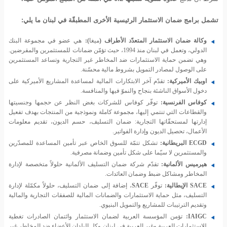
تشمل برامج ضمان الاستثمار الرئيسية الأخرى المطبقّة في لبنان ما يلي:
وكالة ضمان الاستثمار المتعدّد الأطراف (
ميغا
):
هي عضو في مجموعة البنك
الدولي، وتعمل في لبنان منذ 1994، حيث تؤمّن ضمانات للمستثمرين والمقرضين.
وهي تضمن حماية الاستثمارات ضد المخاطر غير التجارية وتساعد المستثمرين
على الوصول لمصادر التمويل بشروط مالية محسّنة.
اوبيك
الأميركية:
تقدّم آخر الابتكارات المالية لمساعدة المشاريع الأميركية على
دخول الأسواق الناشئة بنجاح والنموّ فيها والمنافسة.
كوفاس
الفرنسية:
توفّر كوفاس للشركات بغض النظر عن حجمها وجنسيتها
والقطاعات التي تنتمي إليها، مجموعة كاملة ونموذجية من المنتجات بهدف تفعيل
إدارتها لمستحقّاتها التجارية: ضمان التسليف، حسم الديون، تقديم معلومات
الأعمال، تحصيل الديون وإدارة الفواتير.
ECGD
البريطانية:
تشكل تتمّة للسوق الخاص عبر تأمين المساعدة للمصدّرين
والمستثمرين لا سيّما على شكل تأمين وضمانة مصرفية.
هيرميس
الألمانية:
تقدّم شركة ضمان التسليف الألمانية حلولاً متخصصة لإدارة
المخاطر ومشاكل ضبط وضمان العائدات.
SACE
الإيطالية:
توفّر
SACE
، إضافة إلى ضمان التسليف، حلولاً مكمّلة لإدارة
التسليف، مثل حماية الاستثمارات والضمانات المالية للصفقات التجارية والمالية
وتقديم الترتيبات للمشاريع والتمويل البنيوي.
IAIGC
:
تؤمن المؤسسة العربية لضمان الاستثمار وائتمان الصادرات تغطية
للاستثمارات العربية وغير العربية في لبنان وكل البلدان الأعضاء ضد المخاطر غير