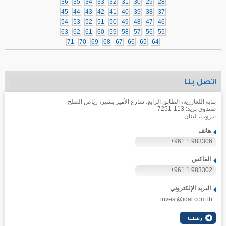
36
35
34
33
32
31
30
29
28
45
44
43
42
41
40
39
38
37
54
53
52
51
50
49
48
47
46
63
62
61
60
59
58
57
56
55
71
70
69
68
67
66
65
64
اتصل بنا
بناية اللعازرية، الطابق الرابع، شارع الأمير بشير، رياض الصلح
صندوق بريد: 113-7251
بيروت، لبنان
هاتف
+961 1 983306
الفاكس
+961 1 983302
البريد الإلكتروني
invest@idal.com.lb