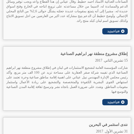
الصناعات الغذائية الأستاذ احمد حطيط. وقال عيتاني إن هذا القطاع واعد ويجب توفير وسائل
الدعم والمساندة له، لاسيما من خلال مساعدته على ترويج انتاجه في الخارج وفتح اسواق
جديدة له، مشيرا إلى أنه يتمتع بمقومات عديدة جعلته يشكّل حوالى 2,6% من الناتج المحلي
الإجمالي. وأوضح حطيط أن الدعم يتيح مشاركة عدد اكبر من العارضين من اجل تسويق الانتاج
وكذلك تسويق اسم لبنان كبلد منتج رائد.
إطلاق مشروع منطقة نهر ابراهيم الصناعية
15 تشرين الثاني. 2017
شاركت المؤسسة العامة لتشجيع الاستثمارات في لبنان في إطلاق مشروع منطقة نهر ابراهيم
الصناعية الذي تقيمه شركة صقر العقارية على مساحة تزيد عن 100 الف متر مربع. وأكد
رئيس مجلس الإدارة المهندس نبيل عيتاني على اهمية إقامة مناطق صناعية وحرة تعتمد على
استنهاض القوى البشرية الكفوءة والمتخصصة والتشجيع على ريادة الأعمال واستثمار
مقومات المناطق. وشدد على ضرورة العمل باتجاه نشر وترسيخ ثقافة إقامة المدن الصناعية
والتوسع فيها.
نتدى استثمر في البحرين
31 تشرين الأول. 2017