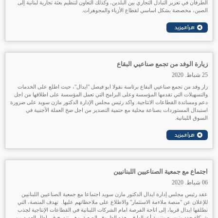
الطرفان في تعزيز التبادل التجاري بين البلدين، وكذلك التعاون لتنظيم بعثة تجارية لبنانية إلى
الصين، مخصصة بشكل اساسي لقطاع الأزياء والمجوهرات.
زيارة الوفد من تجمع صناعيي البقاع
25 شباط. 2020
ز
ار وفد من تجمع صناعيي البقاع برئاسة نقولا ابو فيصل "ايدال"، حيث اطلع على الخدمات
والتسهيلات التي تقدمها المؤسسة وعلى البرامج التي تعمل المؤسسة على اطلاقها من اجل
دعم ومساندة القطاعات الانتاجية. واكد رئيس مجلس الإدارة الدكتور مازن سويد على ضرورة
استبدال المستوردات بصناعة محلية مع حتمية التصدير من اجل ضخ العملة الأجنبية في
السوق اللبنانية.
اجتماع مع جمعية الصناعيين اللبنانيين
06 شباط. 2020
عقد رئيس مجلس إدارة ايدال الدكتور مازن سويد اجتماعا مع جمعية الصناعيين اللبنانيين
للإعلان عن "منصة ملاءمة الاستثمار" والاطلاع على ملاحظاتهم عليها. تهدف المنصة، التي
تطلقها ايدال قريبا، إلى اتاحة الفرصة امام الشركات اللبنانية في القطاعات الإنتاجية لجذب
شركاء جدد وتوسيع وتنمية أعمالها في هذه الظروف الصعبة. وهي تندرج في إطار العديد من