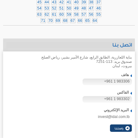
45
44
43
42
41
40
39
38
37
54
53
52
51
50
49
48
47
46
63
62
61
60
59
58
57
56
55
71
70
69
68
67
66
65
64
اتصل بنا
بناية اللعازرية، الطابق الرابع، شارع الأمير بشير، رياض الصلح
صندوق بريد: 113-7251
بيروت، لبنان
هاتف
+961 1 983306
الفاكس
+961 1 983302
البريد الإلكتروني
invest@idal.com.lb