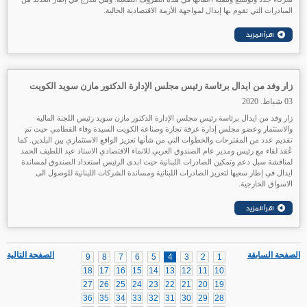
المبادرات التي تقوم بها إيدال لمواجهة الأزمة الاقتصادية الحالية.
زار وفد من ايدال برئاسة رئيس مجلس الإدارة الدكتور مازن سويد الكويت
03 شباط. 2020
زار وفد من ايدال برئاسة رئيس مجلس الإدارة الدكتور مازن سويد رئيس اللجنة المالية
والاستثمار وعضو مجلس إدارة غرفة تجارة وصناعة الكويت السيدة وفاء القطامي حيث تم
تقديم عدد من المقترحات والخطوات التي من شأنها تعزيز الواقع الاستثماري بين البلدين. كما
عُقد لقاء مع رئيس ومدير عام الصندوق العربي للانماء الاقتصادي الاستاذ عبد اللطيف الحمد
لمناقشة سبل دعم وتمكين الصادرات اللبنانية حيث ابدى الرئيس استعداد الصندوق لمساندة
ايدال في إطار سعيها لتعزيز الصادرات اللبنانية ومساندة الشركات اللبنانية للوصول الى
الاسواق الخارجية.
الصفحة السابقة
الصفحة التالية
9
8
7
6
5
4
3
2
1
18
17
16
15
14
13
12
11
10
27
26
25
24
23
22
21
20
19
36
35
34
33
32
31
30
29
28