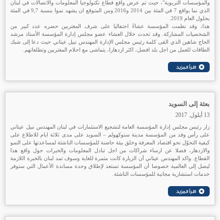
والمؤسسات التربوية"، حيث تم عرض واقع قطاع تكنولوجيا المعلومات والاتصالات في لبنان
الذي نما بواقع 7 في المئة بين 2014 و2016 ومن المتوقع ان يشهد نموا بنسبة 9,7 في المئة
بحلول العام 2019.
هذا، وقد نظمت المؤسسة عشاءً احتفاليا على شرف المغتربين حضره عدد كبير من
الشخصيات المشاركة. وقد تحدث خلال العشاء عضو مجلس إدارة المؤسسة الأستاذ مرشد
الحاج شاهين الذي القى كلمة رئيس مجلس الإدارة المهندس نبيل عيتاني حيث دعا إلى شبك
الطاقات للعمل من اجل بلد افضل، اكثر ازدهارا، يتماشى مع احلام المغتربين وتطلعاتهم.
بعثة إلى السويد
13 أيلول. 2017
زار رئيس مجلس إدارة المؤسسة العامة لتشجيع الاستثمارات في لبنان المهندس نبيل عيتاني
على رأس وفد من المؤسسة مدينة ستوكهولم – السويد على مدى ثلاثة ايام للاطلاع على
كيفية التحوّل نحو اقتصاد المعرفة وخلق بيئة حاضنة للمؤسسات الناشئة لمساعدتها على النمو
والازدهار، فضلا عن ارساء شراكات من اجل تبادل المعلومات والخبرات حول واقع هذا
القطاع. واكد المهندس عيتاني أن الزيارة كانت مثمرة للغاية وسوف تمد لبنان بالخبرة اللازمة
ليصل إلى العالمية خصوصا أن المؤسسة تستعد لإطلاق وحدة مساندة الأعمال التي ستوفر
خدمات استشارية مجانية للمؤسسات الناشئة.