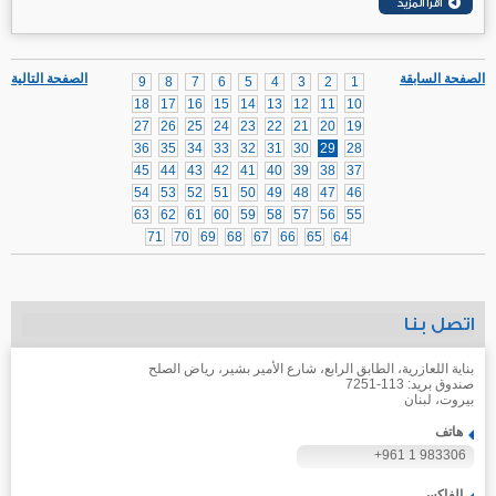
الصفحة السابقة
الصفحة التالية
9
8
7
6
5
4
3
2
1
18
17
16
15
14
13
12
11
10
27
26
25
24
23
22
21
20
19
36
35
34
33
32
31
30
29
28
45
44
43
42
41
40
39
38
37
54
53
52
51
50
49
48
47
46
63
62
61
60
59
58
57
56
55
71
70
69
68
67
66
65
64
اتصل بنا
بناية اللعازرية، الطابق الرابع، شارع الأمير بشير، رياض الصلح
صندوق بريد: 113-7251
بيروت، لبنان
هاتف
+961 1 983306
الفاكس