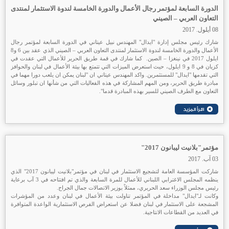
الدورة السابعة لمؤتمر رجال الأعمال والدورة الخامسة لندوة الاستثمار لمنتدى
التعاون العربي – الصيني
08 أيلول. 2017
شارك رئيس مجلس إدارة "ايدال" المهندس نبيل عيتاني في الدورة السابعة لمؤتمر رجال
الأعمال والدورة الخامسة لندوة الاستثمار لمنتدى التعاون العربي – الصيني الذي عقد بين 6 و8
ايلول 2017 في نينغزا – الصين. كما شارك في قمة طريق الحرير للأعمال التي عقدت في
كزيان في 8 و 9 ايلول، حيث استعرض الميزات التي تتمتع بها بيئة الأعمال في لبنان والحوافز
التي تقدمها "ايدال" للمستثمرين. واكد المهندس عيتاني ان "لبنان يمكن ان يلعب دورا مهما في
مبادرة طريق الحرير، ومن المهم المشاركة في هذه الفعاليات التي من شأنها ان تبلور وسائل
التعاون مع الطرف الصيني للسير بهذه المبادرة قدما".
مؤتمر"بلانيت ليبانون 2017"
03 آب. 2017
شاركت المؤسسة العامة لتشجيع الاستثمار في لبنان في مؤتمر"بلانيت ليبانون 2017" الذي
ينظمه المجلس الاغترابي اللبناني للأعمال للمرة السابعة والذي تم افتتاحه في 3 آب برعاية
رئيس مجلس الوزراء سعد الحريري، ممثلاً بوزير الاتصالات جمال الجراح.
وكانت لـ"ايدال" مداخلة في المؤتمر تناولت بيئة الأعمال في لبنان وعدد من المؤشرات
المشجعة على الاستثمار في لبنان فضلا عن استعراض الفرص الاستثمارية الواعدة المتوافرة
في العديد من القطاعات الانتاجية.