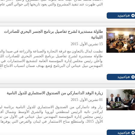
التي ظهرت عند تنفيذ المشروع والتي يعود تاريخها إلى حوالي ألفي عام.
طاولة مستديرة لشرح تفاصيل برنامج الجسر البحري للصادرات
اللبنانية
15 تشرين الأول. 2015
نظمت ايدال بالتعاون مع غرفة التجارة والصناعة والزراعة في صيدا وال
طاولة مستديرة لشرح تفاصيل برنامج الجسر البحري للصادرات اللبنا
وأعلن رئيس مجلس إدارة المؤسسة العامة لتشجيع الاستثمارات في ل
المهندس نبيل عيتاني أن البرنامج وُضع بهدف ضمان انسياب الانتاج الل
إلى الأسواق التقليدية والحفاظ على موقع المنتج اللبناني في هذه الأ
وتثبيت ثقة المستهلك فيها والحفاظ على التوازن العرض والطلب 
السوق اللبناني.
زيارة الوفد الدانماركي من الصندوق الاستثماري للدول النامية
01 تشرين الأول. 2015
زار وفد دانماركي من الصندوق الاستثماري للدول النامية برئاسة لي
ايرلاندز نائبة الرئيس لمنطقتي أوروبا والشرق الأوسط وشمال أفري
رئيس مجلس إدارة المؤسسة المهندس نبيل عيتاني في الأول من ت
الأول 2015، واستطلع مناخ الاستثمار في لبنان والفرص التي يوفرها.
الوفد على استعداد ورغبة الصندوق في الاستثمار في لبنان بعد قرار ال
بتوسيع نشاطاته وخدماته في لبنان.