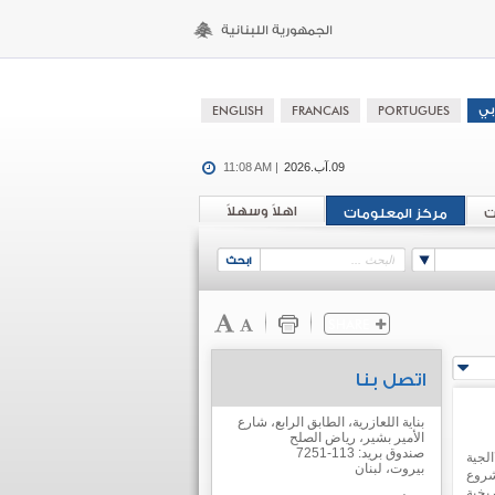
09.آب.2026
11:08 AM |
اهلاً وسهلاً
ت
مركز المعلومات
اتصل بنا
بناية اللعازرية، الطابق الرابع، شارع
الأمير بشير، رياض الصلح
صندوق بريد: 113-7251
لجية
بيروت، لبنان
شروع
يخية