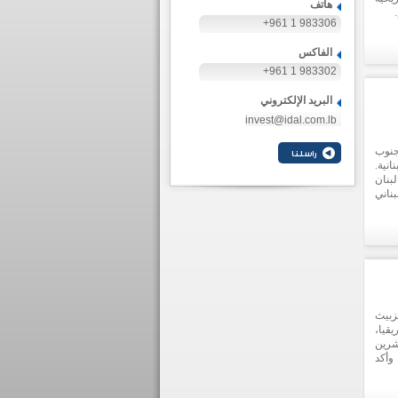
هاتف
+961 1 983306
الفاكس
+961 1 983302
البريد الإلكتروني
invest@idal.com.lb
جنوب
نية.
بنان
بناني
سواق
داخل
زبيث
قيا،
شرين
 وأكد
صندوق