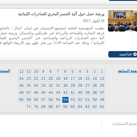
ورشة عمل حول آلية الجسر البحري للصادرات اللبنانية
30 أيلول. 2015
نظمت المؤسسة العامة لتشجيع الاستثمار في لبنان "ايدال"، بالتعاو
غرفة التجارة والصناعة والزراعة في طرابلس والشمال، ورشة عمل
آلية دعم الصادرات الزراعية والصناعية عبر "الجسر البحري للصا
ايلول 2015 في مقر الغرفة.
فحة السابقة
الصفحة 
12
11
10
9
8
7
6
5
4
3
2
1
24
23
22
21
20
19
18
17
16
15
14
13
36
35
34
33
32
31
30
29
28
27
26
25
48
47
46
45
44
43
42
41
40
39
38
37
60
59
58
57
56
55
54
53
52
51
50
49
71
70
69
68
67
66
65
64
63
62
61
جيع الاستثمارات