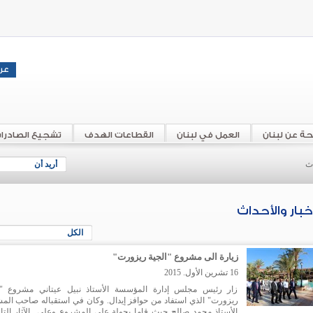
حة عن لبنان
العمل في لبنان
القطاعات الهدف
تشجيع الصادرا
اث
أريد أن
أخبار والأحداث
الكل
زيارة الى مشروع "الجية ريزورت"
16 تشرين الأول. 2015
زار رئيس مجلس إدارة المؤسسة الأستاذ نبيل عيتاني مشروع "ا
ريزورت" الذي استفاد من حوافز إيدال. وكان في استقباله صاحب الم
الأستاذ محمد صالح حيث قاما بجولة على المشروع وعلى الآثار التار