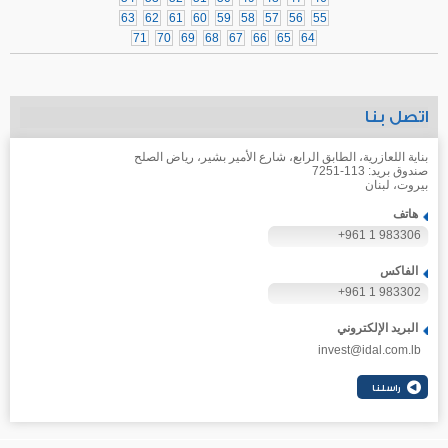
63
62
61
60
59
58
57
56
55
71
70
69
68
67
66
65
64
اتصل بنا
بناية اللعازرية، الطابق الرابع، شارع الأمير بشير، رياض الصلح
صندوق بريد: 113-7251
بيروت، لبنان
هاتف
+961 1 983306
الفاكس
+961 1 983302
البريد الإلكتروني
invest@idal.com.lb