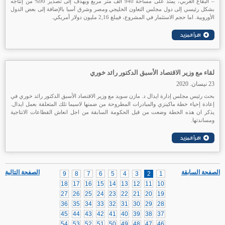
– البقاع الغربي، يمتد على مساحة 940 الف متر مربع ويهدف إلى تصدير 90% من إنتاجه
بشكل رئيسي إلى دول مجلس التعاون الخليجي ومصر وشرق آسيا بالإضافة إلى بعض الدول
الأوروبية. اما حجم الاستثمار في المشروع، فيبلغ 2,16 مليون دولار أمريكي.
لقاء مع وزير الاقتصاد الأسبق الدكتور رائد خوري
23 نيسان. 2020
بحث رئيس مجلس إدارة ايدال د. مازن سويد مع وزير الاقتصاد الأسبق الدكتور رائد خوري في
إعادة إحياء خطة ماكينزي والمبادرات المطروحة من ضمنها لاسيما تلك المتعلقة بعمل ايدال.
يذكر ان هذه الخطة وضعت من قبل الحكومة السابقة من اجل انعاش القطاعات الانتاجية
ومساندتها.
الصفحة السابقة
الصفحة التالية
9
8
7
6
5
4
3
2
1
18
17
16
15
14
13
12
11
10
27
26
25
24
23
22
21
20
19
36
35
34
33
32
31
30
29
28
45
44
43
42
41
40
39
38
37
54
53
52
51
50
49
48
47
46