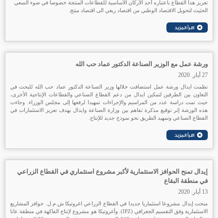
تعزيز هذا القطاع باعتباره أحد الأركان الأساسیة للقطاعات المنتجة خصوصا في ضوء السعي
الحثيث لتحویل الاقتصاد الوطني من اقتصاد ريعي الى اقتصاد منتج.
ورشة عمل مع الوزير الصناعة الدكتور عماد حب الله
27 أيار. 2020
نظمت ايدال ورشة عمل استضافت خلالها وزير الصناعة الدكتور عماد حب الله للبحث في
التعاون بين الطرفين لتمكين ايدال من دعم القطاع الصناعي والقطاعات الإنتاجية الأخرى،
حيث تمت دراسة عدد من المراسيم والإجراءات تمهيدا لرفعها إلى مجلس الوزراء. وجاءت
هذه الورشة إثر توقيع مذكرة تفاهم بين وزارة الصناعة وايدال بهدف تعزيز الاستثمارات في
القطاع الصناعي وتمهيد الطريق نحو نموذج جديد للإنتاج.
إيدال تمنح الحوافز الاستثمارية لأكبر مشروع استثماري في القطاع الزراعي
في منطقة البقاع
13 أيار. 2020
منحت إيدال مشروعا استثماريا جديدا في القطاع الزراعي اغروتيكا ش.م.ل. حوافز المشاريع
الاستثمارية وفق التقسيم الجغرافي (IPZ). وأغروتيكا هو مشروع لإنتاج الفاكهة في منطقة عانا