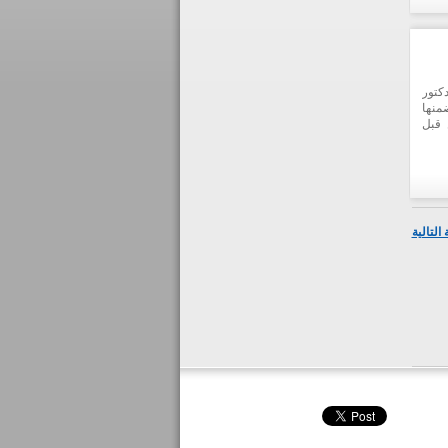
دكتور
منها
 قبل
التالية