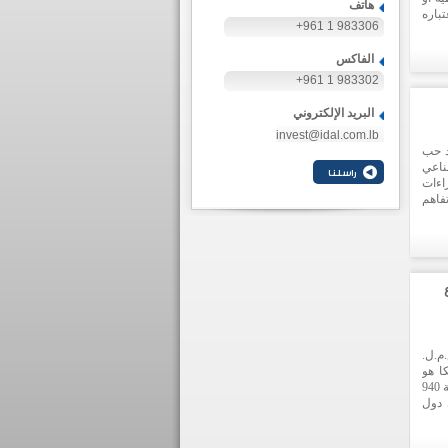
هاتف
باره
+961 1 983306
حثيث
الفاكس
+961 1 983302
البريد الإلكتروني
invest@idal.com.lb
د حب
ناعي
اءات
تفاهم
ناعي
م.ل.
افي (IPZ). وأغروتيكا هو
مشروع لإنتاج الفاكهة في منطقة عانا – البقاع الغربي، يمتد على مساحة 940
 إلى دول
لدول