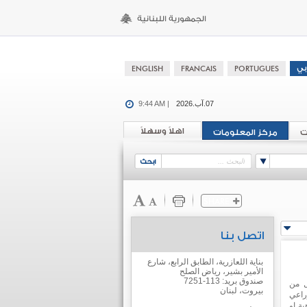
07.آب.2026
9:44 AM |
اهلاً وسهلاً
ت
مركز المعلومات
اتصل بنا
بناية اللعازرية، الطابق الرابع، شارع
الأمير بشير، رياض الصلح
صندوق بريد: 113-7251
ل من
بيروت، لبنان
راعي
ة او