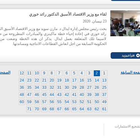
لقاء مع وزير الاقتصاد الأسبق الدكتور رائد خوري
23 نيسان. 2020
بحث رئيس مجلس إدارة ايدال د. مازن سويد مع وزير الاقتصاد الأسبق ال
رائد خوري في إعادة إحياء خطة ماكينزي والمبادرات المطروحة من ض
لاسيما تلك المتعلقة بعمل ايدال. يذكر ان هذه الخطة وضعت من
الحكومة السابقة من اجل انعاش القطاعات الانتاجية ومساندتها.
فحة السابقة
الصفحة 
12
11
10
9
8
7
6
5
4
3
2
1
24
23
22
21
20
19
18
17
16
15
14
13
36
35
34
33
32
31
30
29
28
27
26
25
48
47
46
45
44
43
42
41
40
39
38
37
60
59
58
57
56
55
54
53
52
51
50
49
71
70
69
68
67
66
65
64
63
62
61
جيع الاستثمارات