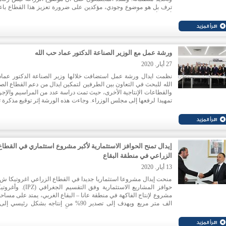
ترف بل هو موضوع وجودي، مؤكدين على ضرورة تعزيز هذا القطاع باعت
أحد الأركان الأساسیة للقطاعات المنتجة خصوصا في ضوء السعي ال
لتحویل الاقتصاد الوطني من اقتصاد ريعي الى اقتصاد منتج.
ورشة عمل مع الوزير الصناعة الدكتور عماد حب الله
27 أيار. 2020
نظمت ايدال ورشة عمل استضافت خلالها وزير الصناعة الدكتور عما
الله للبحث في التعاون بين الطرفين لتمكين ايدال من دعم القطاع الص
والقطاعات الإنتاجية الأخرى، حيث تمت دراسة عدد من المراسيم والإجر
تمهيدا لرفعها إلى مجلس الوزراء. وجاءت هذه الورشة إثر توقيع مذكرة 
بين وزارة الصناعة وايدال بهدف تعزيز الاستثمارات في القطاع الص
وتمهيد الطريق نحو نموذج جديد للإنتاج.
إيدال تمنح الحوافز الاستثمارية لأكبر مشروع استثماري في القطاع
الزراعي في منطقة البقاع
13 أيار. 2020
منحت إيدال مشروعا استثماريا جديدا في القطاع الزراعي اغروتيكا ش.
حوافز المشاريع الاستثمارية وفق التقسيم الجغر
الف متر مربع ويهدف إلى تصدير 90% من إنتاجه بشكل رئيسي
مجلس التعاون الخليجي ومصر وشرق آسيا بالإضافة إلى بعض ا
الأوروبية. اما حجم الاستثمار في المشروع، فيبلغ 2,16 مليون دولار أمريكي.