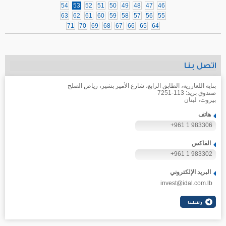
54
53
52
51
50
49
48
47
46
63
62
61
60
59
58
57
56
55
71
70
69
68
67
66
65
64
اتصل بنا
بناية اللعازرية، الطابق الرابع، شارع الأمير بشير، رياض الصلح
صندوق بريد: 113-7251
بيروت، لبنان
هاتف
+961 1 983306
الفاكس
+961 1 983302
البريد الإلكتروني
invest@idal.com.lb