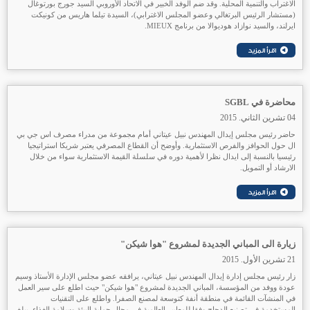
الاغتراب والتنمية المحلية. وقد ضم الوفد الخبير في الاتحاد الأوروبي السيد جورج بورتوغال
(مستشار الرئيس البرتغالي وعضو المجلس الاغترابي)، السيدة تيلما هاريس من كونيكت
ايرلند، والسيد نوازاد هوديوالا من برنامج MIEUX.
محاضرة في SGBL
04 تشرين الثاني. 2015
حاضر رئيس مجلس إيدال المهندس نبيل عيتاني أمام مجموعة من مدراء مصرف اس جي بي
ال حول الحوافز والفرص الاستثمارية. وأوضح أن القطاع المصرفي يعتبر شريكا استراتيجيا
رئيسيا بالنسبة إلى ايدال نظرا لأهمية دوره في سلسلة القيمة الاستثمارية سواء من خلال
الارشاد أو التمويل.
زيارة الى المباني الجديدة لمشروع "هوا شيكن"
21 تشرين الأول. 2015
زار رئيس مجلس إدارة إيدال المهندس نبيل عيتاني، يرافقه عضو مجلس الإدارة الأستاذ وسيم
عودة ووفد من المؤسسة، المباني الجديدة لمشروع "هوا شيكن" حيث اطلع على سير العمل
في المنشآت القائمة في منطقة أنفة كتوسعة لمصنع الصفرا. واطلع على التقنيات
المستخدمة في تصنيع الدجاج وفقا للمعايير العالمية في مجال حماية البيئة وسلامة الغذاء. يبلغ