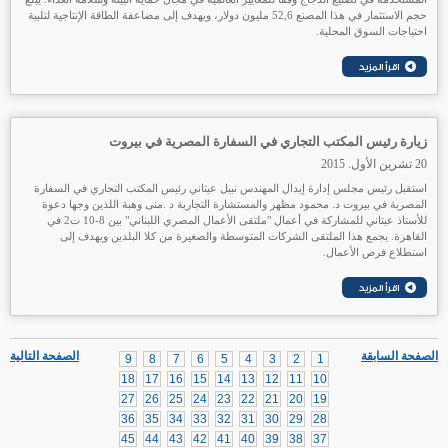
حجم الاستثمار في هذا المصنع 52,6 مليون دولار، ويهدف إلى مضاعفة الطاقة الإنتاجية لتلبية
احتياجات السوق المحلية.
زيارة رئيس المكتب التجاري في السفارة المصرية في بيروت
20 تشرين الأول. 2015
استقبل رئيس مجلس إدارة إيدال المهندس نبيل عيتاني رئيس المكتب التجاري في السفارة
المصرية في بيروت د. محمود مظهر والمستشارة التجارية د .منى وهبة اللذين وجها دعوة
للأستاذ عيتاني للمشاركة في أعمال "ملتقى اﻷعمال المصري اللبناني" بين 8-10 ت2 في
القاهرة. يجمع هذا الملتقى الشركات المتوسطة والصغيرة من كلا البلدين ويهدف إلى
استطلاع فرص اﻷعمال.
الصفحة السابقة
الصفحة التالية
9
8
7
6
5
4
3
2
1
18
17
16
15
14
13
12
11
10
27
26
25
24
23
22
21
20
19
36
35
34
33
32
31
30
29
28
45
44
43
42
41
40
39
38
37