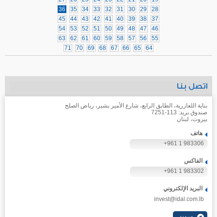
36
35
34
33
32
31
30
29
28
45
44
43
42
41
40
39
38
37
54
53
52
51
50
49
48
47
46
63
62
61
60
59
58
57
56
55
71
70
69
68
67
66
65
64
اتصل بنا
بناية اللعازرية، الطابق الرابع، شارع الأمير بشير، رياض الصلح
صندوق بريد: 113-7251
بيروت، لبنان
هاتف
+961 1 983306
الفاكس
+961 1 983302
البريد الإلكتروني
invest@idal.com.lb