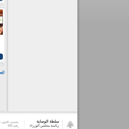
الص
سلطة الوصاية
بحسب قانون تش
رئاسة مجلس الوزراء
رقم 360