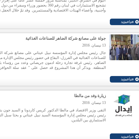
اليوم في السراي الكبير، بمناسبة مرور خمسة عشر عاماً على إقرار ق
تشجيع الاستثمارات في لبنان رقم 360 بحضور وزراء وسفراء من 
وأجنبية، وأعضاء الهيئات الاقتصادية والمستثمرين. وقد تمّ خلال الحفل 
خمس دول ساهمت بشكل فاعل في الاقتصاد الوطني وعلى مناخ الاست
وهي على التوالي: السعودية، الامارات العربية المتحدة، المملكة المت
إيطاليا وجنوب إفريقيا.
جولة على مصانع شركة الضاهر للصناعات الغذائية
13 نيسان. 2016
جال رئيس مجلس إدارة المؤسسة نبيل عيتاني على مصانع شركة ال
للصناعات الغذائية في الفرزل- البقاع في حضور رئيس مجلس الإدارة م
الضاهر، رئيس غرفة تجارة زحلة ادمون جريصاتي وعدد من رؤساء بل
المنطقة. ويذكر أن هذا المشروع قد حصل على " عقد سلة الحوافز
"إيدال" وهو في مرحلة التنفيذ النها
وسيوفر ما يقارب 410 فرصة عمل جديدة . ويعتمد المشروع على تكن
حديثة توفّر أحدث معايير الجودة وسلامة الغذاء.
زيارة وفد من مالطا
13 نيسان. 2016
التقى وزير الاقتصاد في مالطا الدكتور كريس كاردونا و السيد جون بت
رئيس رئيس مجلس إدارة المؤسسة السيد نبيل عيتاني و بحثا سبل الت
الاستثماري بين البلدين
.