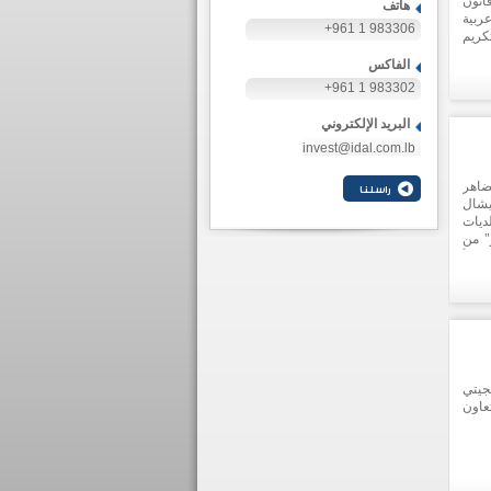
انون
هاتف
دول عربية
+961 1 983306
تكريم
ثمار
الفاكس
حدة،
+961 1 983302
البريد الإلكتروني
invest@idal.com.lb
ضاهر
يشال
ديات
" من
ئية بقيمة استثمارية تفوق 32 مليون د.أ
ولوجيا
جيتي
عاون