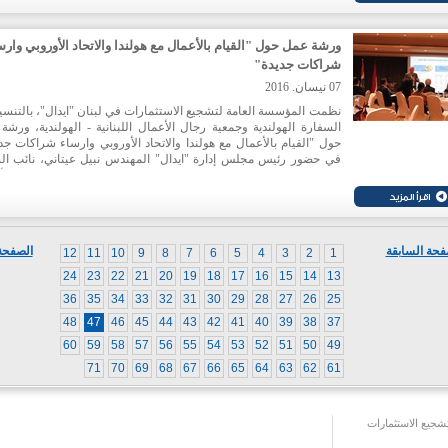
ورشة عمل حول "القيام بالأعمال مع هولندا والاتحاد الأوروبي وارس
شراكات جديدة"
07 نيسان. 2016
نظمت المؤسسة العامة لتشجيع الاستثمارات في لبنان "ايدال"، بالتنسي
السفارة الهولندية وجمعية رجال الأعمال اللبنانية - الهولندية، ورشة
حول "القيام بالأعمال مع هولندا والاتحاد الأوروبي وارساء شراكات جد
في حضور رئيس مجلس إدارة "ايدال" المهندس نبيل عيتاني، نائب ال
الهولندي جاكو بوس، رئيس الجمعية محمد سنو وحشد من رجال الأ
اللبنانيين والمصدرين وممثلين عن الاتحاد الأوروبي. ولفت عيتاني ال
ورشة العمل هذه تندرج في إطار التعاون مع السفارة الهولندية لت
المساندة التقنية حول كيفية دخول أسواق الاتحاد الأوروبي والأ
الهولندية"، لافتا الى ان "الهدف هو زيادة التعاون مع الحكومة الهولند
فحة السابقة
الصفحة 
12
11
10
9
8
7
6
5
4
3
2
1
اجل توفير الأدوات اللازمة لتعزيز عملية دخول الأسواق الأوروبية"، م
على "ضرورة الاستفادة من تحرير التجارة بين لبنان والاتحاد بموجب ال
24
23
22
21
20
19
18
17
16
15
14
13
الموقع بين الطرفين".
36
35
34
33
32
31
30
29
28
27
26
25
48
47
46
45
44
43
42
41
40
39
38
37
60
59
58
57
56
55
54
53
52
51
50
49
71
70
69
68
67
66
65
64
63
62
61
جيع الاستثمارات