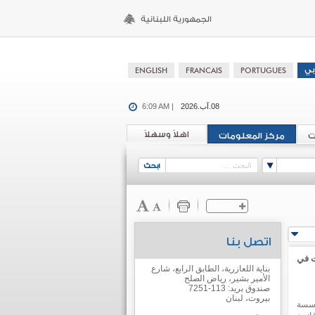
08.آب.2026
6:09 AM |
اهلاً وسهلاً
ت
مركز المعلومات
اتصل بنا
ت في
بناية اللعازرية، الطابق الرابع، شارع
الأمير بشير، رياض الصلح
صندوق بريد: 113-7251
بيروت، لبنان
ؤسسة