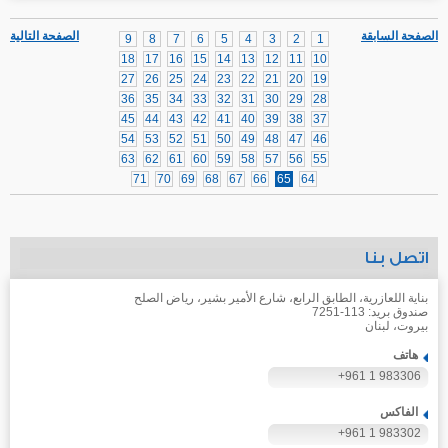
الصفحة السابقة
الصفحة التالية
9
8
7
6
5
4
3
2
1
18
17
16
15
14
13
12
11
10
27
26
25
24
23
22
21
20
19
36
35
34
33
32
31
30
29
28
45
44
43
42
41
40
39
38
37
54
53
52
51
50
49
48
47
46
63
62
61
60
59
58
57
56
55
71
70
69
68
67
66
65
64
اتصل بنا
بناية اللعازرية، الطابق الرابع، شارع الأمير بشير، رياض الصلح
صندوق بريد: 113-7251
بيروت، لبنان
هاتف
+961 1 983306
الفاكس
+961 1 983302