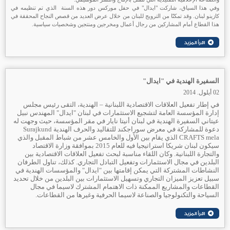
وفي هذا السياق، شاركت "ايدال" في حفل موركس دور هذه السنة الذي تم تنظيمه في
كازينو لبنان. وقد تمكنّا من الترويج للبنان من خلال عرض العديد من قصص النجاح المحققة في
هذا القطاع أمام المشاركين من رجال أعمال ومخرجين ومنتجين وشخصيات سياسية.
السفيرة الهندية في "ايدال"
02 أيلول. 2014
في إطار تفعيل العلاقات الاقتصادية اللبنانية – الهندية، التقى رئيس مجلس
إدارة المؤسسة العامة لتشجيع الاستثمارات في لبنان "ايدال" المهندس نبيل
عيتاني السفيرة الهندية في لبنان أنيتا نايار في مقر المؤسسة، حيث وجهت له
دعوة للمشاركة في معرض سوراجكند للتقاليد والحرف الهندية Surajkund
CRAFTS mela الذي يقام بين الأول والخامس عشر من شباط المقبل والذي
سيكون لبنان شريكا استراتيجيا فيه للعام 2015 بموافقة وزارة الاقتصاد
والتجارة اللبنانية. وكان اللقاء مناسبة لبحث تفعيل العلاقات الاقتصادية بين
البلدين في مجال الاستثمارات وتفعيل التبادل التجاري. كذلك، تناول الطرفان
النشاطات المشتركة التي يمكن إقامتها بين "ايدال" والمؤسسات الهندية في
سبيل تعزيز الميزان التجاري وتسهيل الاستثمارات بين البلدين من خلال تحديد
القطاعات والمشاريع الممكنة ذات الاهتمام المشترك لاسيما في مجال
السياحة والتكنولوجيا والصناعة لاسيما الحرفية وغيرها من القطاعات.