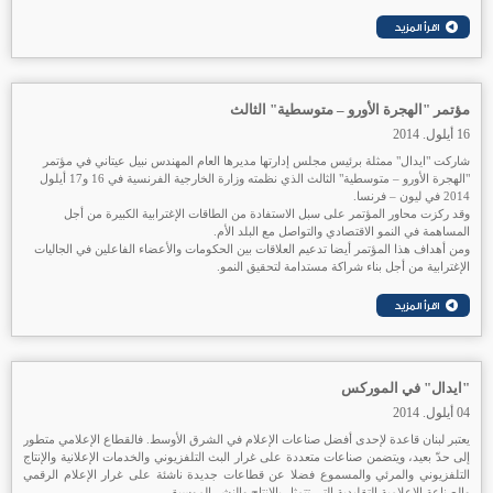
مؤتمر "الهجرة الأورو – متوسطية" الثالث
16 أيلول. 2014
شاركت "ايدال" ممثلة برئيس مجلس إدارتها مديرها العام المهندس نبيل عيتاني في مؤتمر
"الهجرة الأورو – متوسطية" الثالث الذي نظمته وزارة الخارجية الفرنسية في 16 و17 أيلول
2014 في ليون – فرنسا.
وقد ركزت محاور المؤتمر على سبل الاستفادة من الطاقات الإغترابية الكبيرة من أجل
المساهمة في النمو الاقتصادي والتواصل مع البلد الأم.
ومن أهداف هذا المؤتمر أيضا تدعيم العلاقات بين الحكومات والأعضاء الفاعلين في الجاليات
الإغترابية من أجل بناء شراكة مستدامة لتحقيق النمو.
"ايدال" في الموركس
04 أيلول. 2014
يعتبر لبنان قاعدة لإحدى أفضل صناعات الإعلام في الشرق الأوسط. فالقطاع الإعلامي متطور
إلى حدّ بعيد، ويتضمن صناعات متعددة على غرار البث التلفزيوني والخدمات الإعلانية والإنتاج
التلفزيوني والمرئي والمسموع فضلا عن قطاعات جديدة ناشئة على غرار الإعلام الرقمي
والصناعة الإعلامية التقليدية التي تتمثل بالإنتاج والنشر الموسيقي.