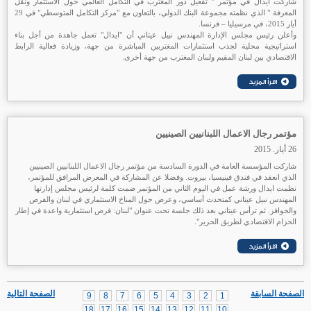
شاركت ايدال في مؤتمر " تفعيل دور المغترب في التكامل العالمي حول الاستثمار ونقل
المعرفة " الذي نظمته مجموعة البنك الدولي، بالتعاون مع "مركز التكامل المتوسطي" في 29
أيار 2015، في مرسيليا – فرنسا.
وأعلن رئيس مجلس الإدارة المهندس نبيل عيتاني أن "ايدال" تعمل جاهدة من أجل بناء
استراتيجية محلية لجذب استثمارات المغتربين المباشرة من جهة، وزيادة فعالية الرابط
الاقتصادي بين لبنان المقيم ولبنان المغترب من جهة أخرى.
مؤتمر رجال الاعمال اللبنانيين الصينيين
26 أيار. 2015
شاركت المؤسسة العامة في الدورة السادسة من مؤتمر رجال الاعمال اللبنانيين الصينيين
الذي انعقد في فندق فينيسيا، بيروت. وفضلا عن المشاركة في المعرض المرافق للمؤتمر،
نظمت ايدال ورشة عمل في اليوم الثاني من المؤتمر ضمت كلمة لرئيس مجلس إدارتها
المهندس نبيل عيتاني كمتحدث أساسي، وعرض حول المناخ الاستثماري في لبنان والفرص
والحوافز. ثم ترأس عيتاني بعد ذلك جلسة تحت عنوان "لبنان: فرص استثمارية واعدة في إطار
الحزام الاقتصادي لطريق الحرير".
الصفحة السابقة
الصفحة التالية
9
8
7
6
5
4
3
2
1
18
17
16
15
14
13
12
11
10