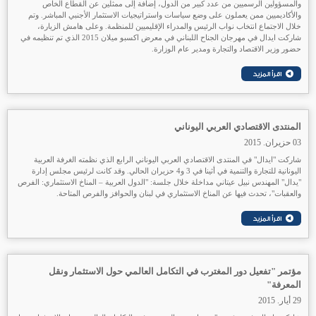
والمسؤولين الرسميين من عدد كبير من الدول، إضافة إلى ممثلين عن القطاع الخاص
والأكاديميين ممن يعملون على وضع سياسات واستراتيجيات الاستثمار الأجنبي المباشر. وتم
خلال الاجتماع انتخاب نواب الرئيس والمدراء الإقليميين للمنظمة. وعلى هامش الزيارة،
شاركت ايدال في مهرجان الجناح اللبناني في معرض اكسبو ميلان 2015 الذي تم تنظيمه في
حضور وزير الاقتصاد والتجارة ومدير عام الوزارة.
المنتدى الاقتصادي العربي اليوناني
03 حزيران. 2015
شاركت "ايدال" في المنتدى الاقتصادي العربي اليوناني الرابع الذي نظمته الغرفة العربية
اليونانية للتجارة والتنمية في أثينا في 3 و4 حزيران الحالي. وقد كانت لرئيس مجلس إدارة
"يدال" المهندس نبيل عيتاني مداخلة خلال جلسة: "الدول العربية – المناخ الاستثماري: الفرص
والعقبات"، تحدث فيها عن المناخ الاستثماري في لبنان والحوافز والفرص المتاحة.
مؤتمر "تفعيل دور المغترب في التكامل العالمي حول الاستثمار ونقل
المعرفة"
29 أيار. 2015