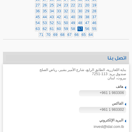
27
26
25
24
23
22
21
20
19
36
35
34
33
32
31
30
29
28
45
44
43
42
41
40
39
38
37
54
53
52
51
50
49
48
47
46
63
62
61
60
59
58
57
56
55
71
70
69
68
67
66
65
64
اتصل بنا
بناية اللعازرية، الطابق الرابع، شارع الأمير بشير، رياض الصلح
صندوق بريد: 113-7251
بيروت، لبنان
هاتف
+961 1 983306
الفاكس
+961 1 983302
البريد الإلكتروني
invest@idal.com.lb