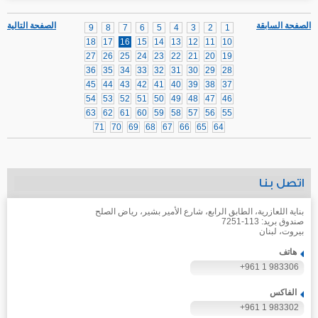
الصفحة السابقة
الصفحة التالية
9
8
7
6
5
4
3
2
1
18
17
16
15
14
13
12
11
10
27
26
25
24
23
22
21
20
19
36
35
34
33
32
31
30
29
28
45
44
43
42
41
40
39
38
37
54
53
52
51
50
49
48
47
46
63
62
61
60
59
58
57
56
55
71
70
69
68
67
66
65
64
اتصل بنا
بناية اللعازرية، الطابق الرابع، شارع الأمير بشير، رياض الصلح
صندوق بريد: 113-7251
بيروت، لبنان
هاتف
+961 1 983306
الفاكس
+961 1 983302