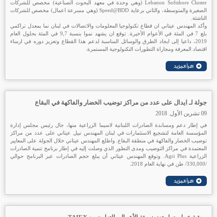
Lebanon Softshore Cluster (وهي وحدة في معهد البحوث الصناعية) مخصص للشركات
الصغيرة والمتوسطة، والثاني برعاية Speed@BDD (وهي مسرعة اعمال) مخصص للشركات
الناشئة.
وأكد المهندس عيتاني ان قطاع تكنولوجيا المعلومات والاتصالات في لبنان نما بمعدل تراكمي
بلغ 7 في المئة في الأعوام الأخيرة. توقع ان يشهد نموا بنسبة 9,7 في المئة بحلول العام
2019، داعيا إلى ايجاد الطرق والوسائل المناسبة لدعم هذا القطاع وتعزيز دوره في ارساء
اقتصاد المعرفة ومجاراة التطورات التكنولوجية المستمرة.
جولة لـ ايدال على عدد من مراكز توضيب الخضار والفاكهة في البقاع
09 تشرين الأول. 2018
في إطار دعم ومساندة الصادرات اللبنانية لاسيما الزراعية منها، جال رئيس مجلس إدارة
المؤسسة العامة لتشجيع الاستثمارات في لبنان المهندس نبيل عيتاني على عدد من مراكز
توضيب الخضار والفاكهة في منطقة البقاع. واطلع المهندس عيتاني خلال الجولة على المعايير
المعتمدة في مراكز التوضيب ومدى التطور الذي وصلت إليه في إطار برنامج تنمية الصادرات
الزراعية Agri Plus. وتوقع المهندس عيتاني أن يبلغ حجم الصادرات عبر البرنامج حوالي
/330,000/ طن في نهاية العام 2018.