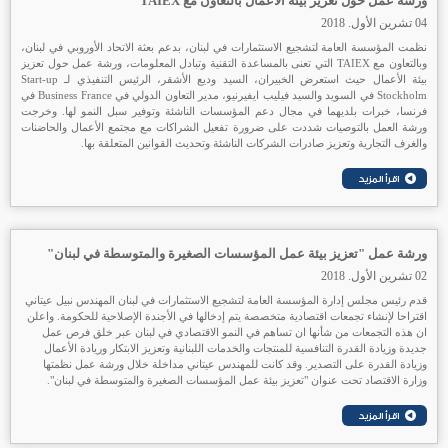
ورشة عمل حول تعزيز بيئة الأعمال بالتعاون مع TAIEX
04 تشرين الأول. 2018
نظمت المؤسسة العامة لتشجيع الاستثمارات في لبنان، بدعم بعثة الاتحاد الأوروبي في لبنان،
وبالتعاون مع TAIEX التي تعنى بالمساعدة التقنية وتبادل المعلومات، ورشة عمل حول تعزيز
بيئة الأعمال حيث استعرض الخبيران، السيد وديع الأشقر، الرئيس التنفيذي لـ Start-up
Stockholm في السويد والسيد فيليب ايفيرنيو، مدير التعاون الدولي في Business France في
فرنسا، خبرات بلديهما في مجال دعم المؤسسات الناشئة وتوفير سبل النمو لها. وخرجت
ورشة العمل بالتوصيات شددت على ضرورة تفعيل الشراكات مع مجتمع الأعمال والحاضنات
والغرف التجارية وتعزيز صادرات الشركات الناشئة وتحديث القوانين المتعلقة بها.
ورشة عمل "تعزيز بيئة عمل المؤسسات الصغيرة والمتوسطة في لبنان"
02 تشرين الأول. 2018
قدم رئيس مجلس إدارة المؤسسة العامة لتشجيع الاستثمارات في لبنان المهندس نبيل عيتاني
اقتراحا لإنشاء تجمعات اقتصادية متخصصة يتم إدخالها في الأجندة الإصلاحية للحكومة. واعلن
ان هذه التجمعات من شأنها ان تساهم في النمو الاقتصادي في لبنان عبر خلق فرص عمل
جديدة وزيادة القدرة التنافسية للمنتجات والخدمات اللبنانية وتعزيز الابتكار وريادة الأعمال
وزيادة القدرة على التصدير. وقد كانت للمهندس عيتاني مداخلة خلال ورشة عمل نظمتها
وزارة الاقتصاد تحت عنوان "تعزيز بيئة عمل المؤسسات الصغيرة والمتوسطة في لبنان".