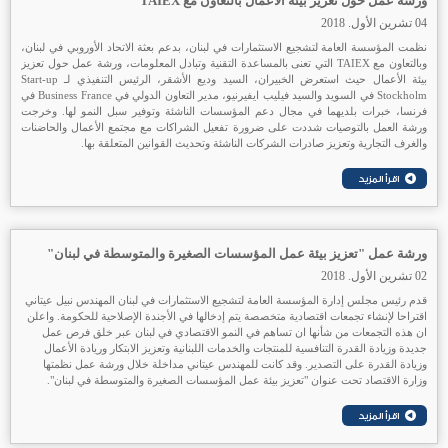
ورشة عمل حول تعزيز بيئة الأعمال بالتعاون مع TAIEX
04 تشرين الأول. 2018
نظمت المؤسسة العامة لتشجيع الاستثمارات في لبنان، بدعم بعثة الاتحاد الأوروبي في لبنان،
وبالتعاون مع TAIEX التي تعنى بالمساعدة التقنية وتبادل المعلومات، ورشة عمل حول تعزيز
بيئة الأعمال حيث استعرض الخبيران، السيد وديع الأشقر، الرئيس التنفيذي لـ Start-up
Stockholm في السويد والسيد فيليب ايفيرنيو، مدير التعاون الدولي في Business France في
فرنسا، خبرات بلديهما في مجال دعم المؤسسات الناشئة وتوفير سبل النمو لها. وخرجت
ورشة العمل بالتوصيات شددت على ضرورة تفعيل الشراكات مع مجتمع الأعمال والحاضنات
والغرف التجارية وتعزيز صادرات الشركات الناشئة وتحديث القوانين المتعلقة بها.
ورشة عمل "تعزيز بيئة عمل المؤسسات الصغيرة والمتوسطة في لبنان"
02 تشرين الأول. 2018
قدم رئيس مجلس إدارة المؤسسة العامة لتشجيع الاستثمارات في لبنان المهندس نبيل عيتاني
اقتراحا لإنشاء تجمعات اقتصادية متخصصة يتم إدخالها في الأجندة الإصلاحية للحكومة. واعلن
ان هذه التجمعات من شأنها ان تساهم في النمو الاقتصادي في لبنان عبر خلق فرص عمل
جديدة وزيادة القدرة التنافسية للمنتجات والخدمات اللبنانية وتعزيز الابتكار وريادة الأعمال
وزيادة القدرة على التصدير. وقد كانت للمهندس عيتاني مداخلة خلال ورشة عمل نظمتها
وزارة الاقتصاد تحت عنوان "تعزيز بيئة عمل المؤسسات الصغيرة والمتوسطة في لبنان".