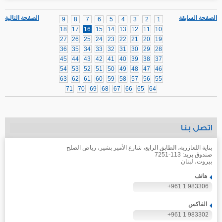
الصفحة السابقة
الصفحة التالية
9
8
7
6
5
4
3
2
1
18
17
16
15
14
13
12
11
10
27
26
25
24
23
22
21
20
19
36
35
34
33
32
31
30
29
28
45
44
43
42
41
40
39
38
37
54
53
52
51
50
49
48
47
46
63
62
61
60
59
58
57
56
55
71
70
69
68
67
66
65
64
اتصل بنا
بناية اللعازرية، الطابق الرابع، شارع الأمير بشير، رياض الصلح
صندوق بريد: 113-7251
بيروت، لبنان
هاتف
+961 1 983306
الفاكس
+961 1 983302