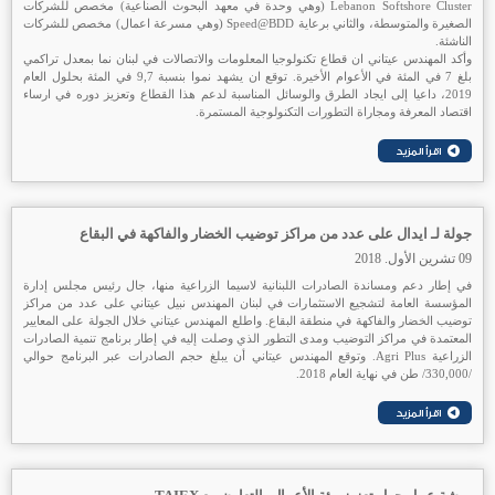
Lebanon Softshore Cluster (وهي وحدة في معهد البحوث الصناعية) مخصص للشركات
الصغيرة والمتوسطة، والثاني برعاية Speed@BDD (وهي مسرعة اعمال) مخصص للشركات
الناشئة.
وأكد المهندس عيتاني ان قطاع تكنولوجيا المعلومات والاتصالات في لبنان نما بمعدل تراكمي
بلغ 7 في المئة في الأعوام الأخيرة. توقع ان يشهد نموا بنسبة 9,7 في المئة بحلول العام
2019، داعيا إلى ايجاد الطرق والوسائل المناسبة لدعم هذا القطاع وتعزيز دوره في ارساء
اقتصاد المعرفة ومجاراة التطورات التكنولوجية المستمرة.
جولة لـ ايدال على عدد من مراكز توضيب الخضار والفاكهة في البقاع
09 تشرين الأول. 2018
في إطار دعم ومساندة الصادرات اللبنانية لاسيما الزراعية منها، جال رئيس مجلس إدارة
المؤسسة العامة لتشجيع الاستثمارات في لبنان المهندس نبيل عيتاني على عدد من مراكز
توضيب الخضار والفاكهة في منطقة البقاع. واطلع المهندس عيتاني خلال الجولة على المعايير
المعتمدة في مراكز التوضيب ومدى التطور الذي وصلت إليه في إطار برنامج تنمية الصادرات
الزراعية Agri Plus. وتوقع المهندس عيتاني أن يبلغ حجم الصادرات عبر البرنامج حوالي
/330,000/ طن في نهاية العام 2018.