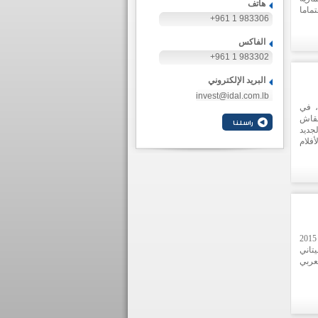
هاتف
تماما
+961 1 983306
ا هذا
الفاكس
+961 1 983302
البريد الإلكتروني
invest@idal.com.lb
، في
نقاش
جديد
فلام
احية
طفات
شاركت "ايدال" في منتدى الاقتصاد العربي الذي تم افتتاحه في 5 أيار 2015
تاني
عربي
شعيا
ربية
ّمات
 دعم