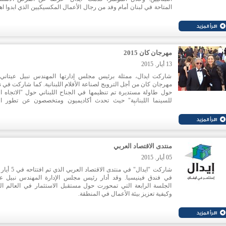
المتاحة في لبنان أمام وفد من رجال الأعمال المكسيكيين الذي ابدوا اه
بالاستثمار في لبنان. كما ركزت على الميزات التفاضلية التي يتمتع به
البلد، وعلى الحوافز التي يمكن لكل مستثمر الاستفادة منها.
مهرجان كان 2015
13 أيار. 2015
شاركت ايدال، ممثلة برئيس مجلس إدارتها المهندس نبيل عيتاني
مهرجان كان من أجل الترويج لصناعة الأفلام اللبنانية. كما شاركت في 
حول طاولة مستديرة تم تنظيمها في الجناح اللبناني حول "الاتجاه ال
للسينما اللبنانية" حيث تحدث أكاديميون ومتخصصون عن تطور الأ
السينمائية والأفلام الوثائقية والمبادرات الجديدة لتحفيز القطاع لن
التمويل والتوزيع والترويج.
وتم عرض "
Rough Cuts
"، وهو عبارة عن مجموعة مختارة من مقت
الأفلام في مرحلة ما بعد الإنتاج والتوزيع
منتدى الاقتصاد العربي
- الطريق، لـ رنا سالم
- الجانب الآخر من نوفمبر، لـ ماريان زحيل
05 أيار. 2015
- نور، لـ خليل زعرور
- موجة الحر، لـ جويس نشواتي
في فندق فينيسيا. وقد أدار رئيس مجلس الإدارة المهندس نبيل عي
الجلسة الرابعة التي تمحورت حول مستقبل الاستثمار في العالم ال
كم تم عرض «فيلم كبير كتير»:
وهو فيلم سردي من إخراج مير جان بو 
وكيفية تعزيز بيئة الأعمال في المنطقة.
ومن إنتاج كبريت.
وقد شدد عيتاني على ضرورة التعاون الاستثماري في ما بين الدول الع
والترويج للاستثمارات البينية وتعزيزها من خلال تحديد الفرص والمقو
والقطاعات الواعدة في كل من البلدان العربية. كما أكد على