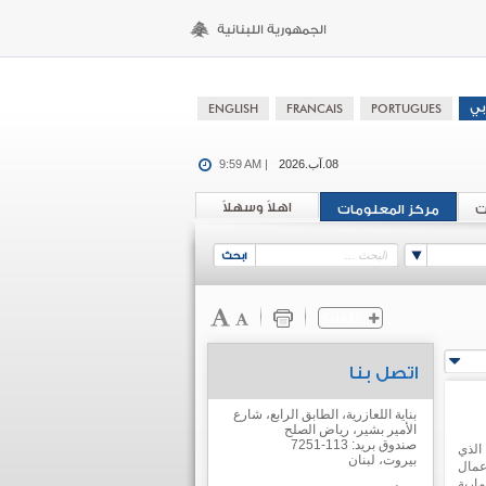
08.آب.2026
9:59 AM |
اهلاً وسهلاً
ت
مركز المعلومات
اتصل بنا
بناية اللعازرية، الطابق الرابع، شارع
الأمير بشير، رياض الصلح
صندوق بريد: 113-7251
الذي
بيروت، لبنان
عمال
ارية