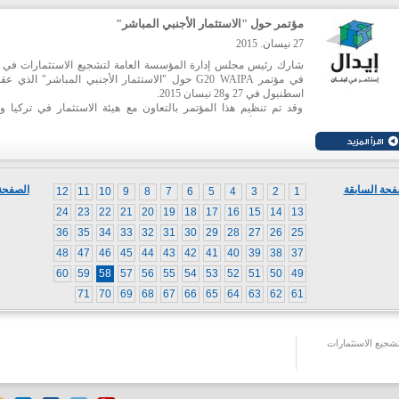
المستثمرين المحليين والحفاظ عليهم، وتفعيل خدمات ما بعد الإنشاء وم
التشغيل، والتواصل مع المغتربين العرب المنتشرين في جميع دول الع
مؤتمر حول "الاستثمار الأجنبي المباشر"
والتركيز على الترويج للمنطقة بشكل عام، مع ما تتمتع به من ثروات طب
وكفاءات بشرية وأسواق استهلاكية.
27 نيسان. 2015
شارك رئيس مجلس إدارة المؤسسة العامة لتشجيع الاستثمارات في ل
في مؤتمر G20 WAIPA حول "الاستثمار الأجنبي المباشر" الذي 
اسطنبول في 27 و28 نيسان 2015.
ومؤتمر ا لأمم المتحدة للتجارة والتنمية انكتاد لإدراج رؤية هيئات ت
الاستثمار من ضمن إجراءات G20 لضمان التحسن المستمر ف
الاستثماري على الصعيد العالمي، وتحديدا الأنظمة الاقتصادية العا
والحفاظ على أعلى درجات التواصل بين الاقتصادات.
فحة السابقة
الصفحة 
12
11
10
9
8
7
6
5
4
3
2
1
24
23
22
21
20
19
18
17
16
15
14
13
36
35
34
33
32
31
30
29
28
27
26
25
48
47
46
45
44
43
42
41
40
39
38
37
60
59
58
57
56
55
54
53
52
51
50
49
71
70
69
68
67
66
65
64
63
62
61
جيع الاستثمارات