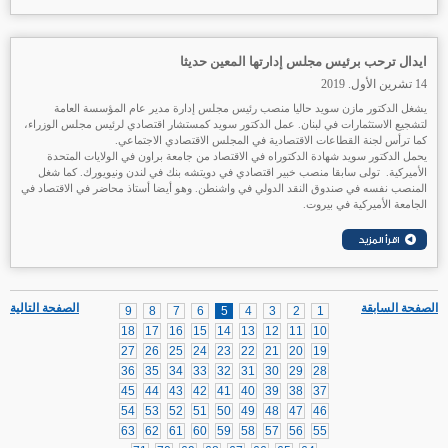
ايدال ترحب برئيس مجلس إدارتها المعين حديثا
14 تشرين الأول. 2019
يشغل الدكتور مازن سويد حاليا منصب رئيس مجلس إدارة مدير عام المؤسسة العامة
لتشجيع الاستثمارات في لبنان. عمل الدكتور سويد كمستشار اقتصادي لرئيس مجلس الوزراء،
كما ترأس لجنة القطاعات الاقتصادية في المجلس الاقتصادي الاجتماعي.
يحمل الدكتور سويد شهادة الدكتوراه في الاقتصاد من جامعة براون في الولايات المتحدة
الأميركية. تولى سابقا منصب خبير اقتصادي في دويتشه بنك في لندن ونيويورك. كما شغل
المنصب نفسه في صندوق النقد الدولي في واشنطن. وهو أيضا أستاذ محاضر في الاقتصاد في
الجامعة الأميركية في بيروت.
الصفحة السابقة
الصفحة التالية
9
8
7
6
5
4
3
2
1
18
17
16
15
14
13
12
11
10
27
26
25
24
23
22
21
20
19
36
35
34
33
32
31
30
29
28
45
44
43
42
41
40
39
38
37
54
53
52
51
50
49
48
47
46
63
62
61
60
59
58
57
56
55