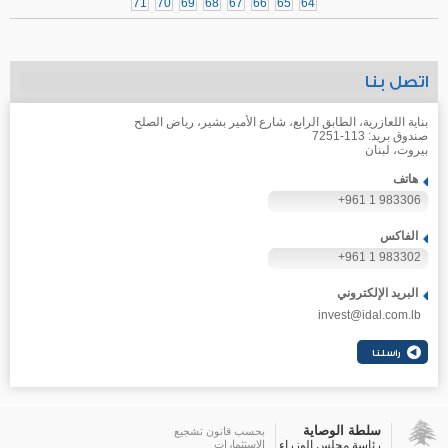
71
70
69
68
67
66
65
64
اتصل بنا
بناية اللعازرية، الطابق الرابع، شارع الأمير بشير، رياض الصلح
صندوق بريد: 113-7251
بيروت، لبنان
هاتف
+961 1 983306
الفاكس
+961 1 983302
البريد الإلكتروني
invest@idal.com.lb
سلطة الوصاية
بحسب قانون تشجيع
رئاسة مجلس الوزراء
الاستثمارات