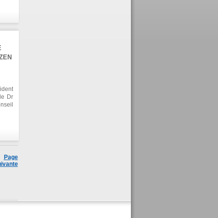
DI en
s les
ts du
E
ZEN
ident
le Dr
nseil
es 15
ances
de la
naise
Page
ivante