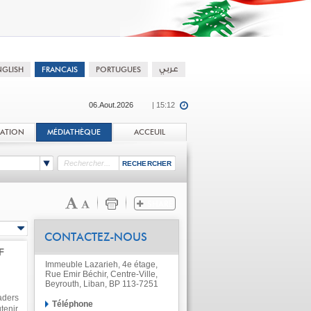
06.Aout.2026
| 15:12
TATION
MÉDIATHÈQUE
ACCEUIL
CONTACTEZ-NOUS
F
Immeuble Lazarieh, 4e étage,
Rue Emir Béchir, Centre-Ville,
Beyrouth, Liban, BP 113-7251
aders
Téléphone
tenir