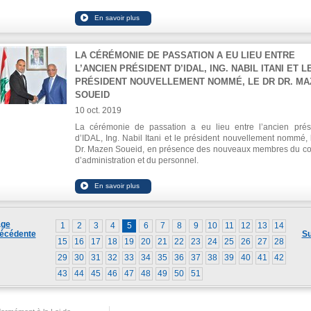
finale du Rally d’entrepreneuriat arabe organisé par l’ONU
marge du forum. DLOC est une plateforme innovante dan
domaines médical et pharmaceutique pour examiner les effe
médicament sur le corps humain.
LA CÉRÉMONIE DE PASSATION A EU LIEU ENTRE
L’ANCIEN PRÉSIDENT D’IDAL, ING. NABIL ITANI ET L
PRÉSIDENT NOUVELLEMENT NOMMÉ, LE DR DR. MA
SOUEID
10 oct. 2019
La cérémonie de passation a eu lieu entre l’ancien prés
d’IDAL, Ing. Nabil Itani et le président nouvellement nommé, 
Dr. Mazen Soueid, en présence des nouveaux membres du co
d’administration et du personnel.
Dr Suweid a salué les efforts déployés par Itani au cours d
dernières années pour maintenir l'agence dans les circonst
les plus difficiles. Il a également insisté sur l'importance 
promouvoir afin de la transformer en une success story liba
dont tout le monde a besoin.
ge
1
2
3
4
5
6
7
8
9
10
11
12
13
14
écédente
Su
15
16
17
18
19
20
21
22
23
24
25
26
27
28
29
30
31
32
33
34
35
36
37
38
39
40
41
42
43
44
45
46
47
48
49
50
51