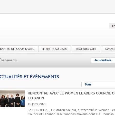
LIBAN EN UN COUP D'OEIL
INVESTIR AU LIBAN
SECTEURS CLÉS
EXPOR
t Évènements
Je voudrais
CTUALITÉS ET ÉVÈNEMENTS
Tous
RENCONTRE AVEC LE WOMEN LEADERS COUNCIL O
LEBANON
10 janv. 2020
Le PDG d'IDAL, Dr Mazen Soueid, a rencontré le Women Le
Council of Lebanon, discutant des moyens dont IDAL peut sou