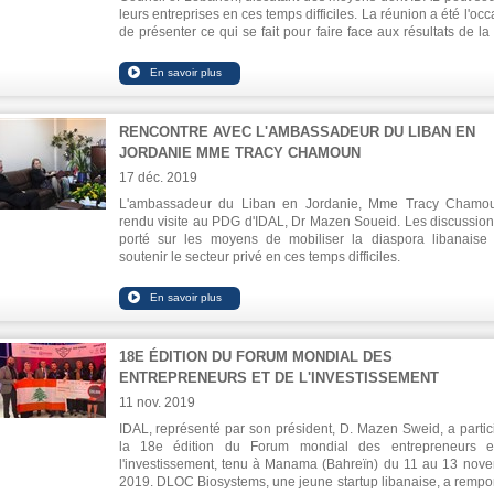
leurs entreprises en ces temps difficiles. La réunion a été l'oc
de présenter ce qui se fait pour faire face aux résultats de la 
actuelle.
RENCONTRE AVEC L'AMBASSADEUR DU LIBAN EN
JORDANIE MME TRACY CHAMOUN
17 déc. 2019
L'ambassadeur du Liban en Jordanie, Mme Tracy Chamo
rendu visite au PDG d'IDAL, Dr Mazen Soueid. Les discussion
porté sur les moyens de mobiliser la diaspora libanaise
soutenir le secteur privé en ces temps difficiles.
18E ÉDITION DU FORUM MONDIAL DES
ENTREPRENEURS ET DE L'INVESTISSEMENT
11 nov. 2019
IDAL, représenté par son président, D. Mazen Sweid, a partic
la 18e édition du Forum mondial des entrepreneurs e
l'investissement, tenu à Manama (Bahreïn) du 11 au 13 nov
2019. DLOC Biosystems, une jeune startup libanaise, a rempor