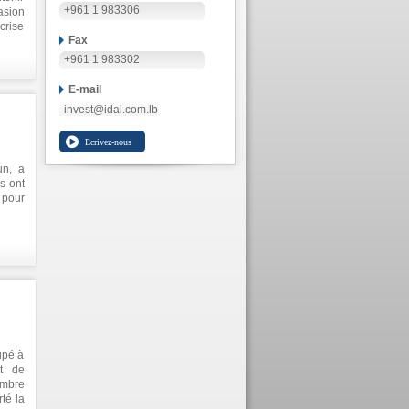
+961 1 983306
casion
crise
Fax
+961 1 983302
E-mail
invest@idal.com.lb
un, a
s ont
 pour
ipé à
t de
embre
té la