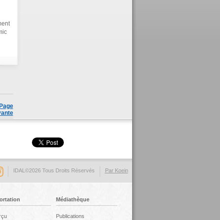
ment
mic
Page
vante
IDAL©2026 Tous Droits Réservés
Par Koein
ortation
Médiathèque
rçu
Publications