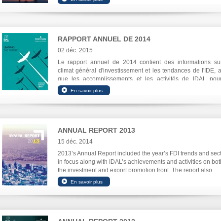
RAPPORT ANNUEL DE 2014
02 déc. 2015
Le rapport annuel de 2014 contient des informations su
climat général d'investissement et les tendances de l'IDE, a
que les accomplissements et les activités de IDAL pou
promotion à la fois de l’investissement et des exports.
ANNUAL REPORT 2013
15 déc. 2014
2013’s Annual Report included the year’s FDI trends and sec
in focus along with IDAL’s achievements and activities on bot
the investment and export promotion front. The report also
focuses on IDAL’s digital communications leap.