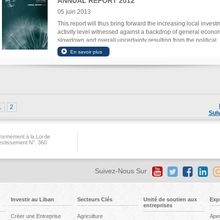
ANNUAL REPORT 2012
05 juin 2013
This report will thus bring forward the increasing local invest
activity level witnessed against a backdrop of general econo
slowdown and overall uncertainty resulting from the political
turmoil in Syria.
1
2
Sui
ormément à la Loi de
vestissement N°. 360
Suivez-Nous Sur
Investir au Liban
Secteurs Clés
Unité de soutien aux
Exp
entreprises
Créer une Entreprise
Agriculture
Ape