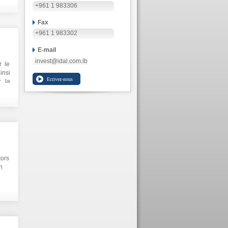
+961 1 983306
Fax
+961 1 983302
E-mail
invest@idal.com.lb
r le
insi
r la
tors
h