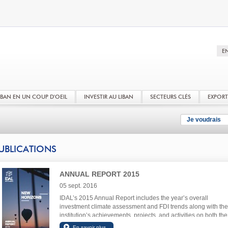
LIBAN EN UN COUP D'OEIL
INVESTIR AU LIBAN
SECTEURS CLÉS
EXPOR
Je voudrais
UBLICATIONS
ANNUAL REPORT 2015
05 sept. 2016
IDAL’s 2015 Annual Report includes the year’s overall
investment climate assessment and FDI trends along with the
institution’s achievements, projects, and activities on both the
investment and export promotion front.