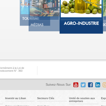
TECHNOLOGIE
D'INFORMATION
TÉLÉCOMS
TOURISME
AGRO-INDUSTRIE
MÉDIAS
AGRI
ormément à la Loi de
vestissement N°. 360
Suivez-Nous Sur
Investir au Liban
Secteurs Clés
Unité de soutien aux
Exp
entreprises