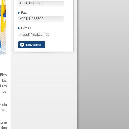
+961 1 983306
Fax
+961 1 983302
E-mail
invest@idal.com.lb
fiés
 les
uits
 les
iels
PIB,
cune
 des