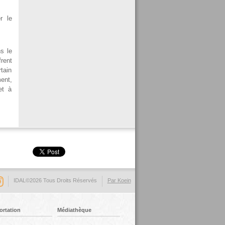
r le
s le
frent
tain
ent,
et à
IDAL©2026 Tous Droits Réservés
Par Koein
ortation
Médiathèque