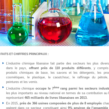
FAITS ET CHIFFRES PRINCIPAUX :
L’industrie chimique libanaise fait partie des secteurs les plus diversi
dans le pays,
offrant près de 110 produits différents
, y compris
produits chimiques de base, les savons et les détergents, les prod
cosmétiques, le plastique, le caoutchouc, le raffinage du pétrole,
peintures et les vernis.
ème
L’industrie chimique
occupe le 7
rang parmi les secteurs industr
les plus importants au niveau national en termes de sa contribution au 
représentant
465 milliards de livres libanaises en 2013.
En 2015,
près de 366 usines composées de plus de 8 employés
cha
opèrent dans ce secteur, constituant ainsi
9% environ de l’ensemble