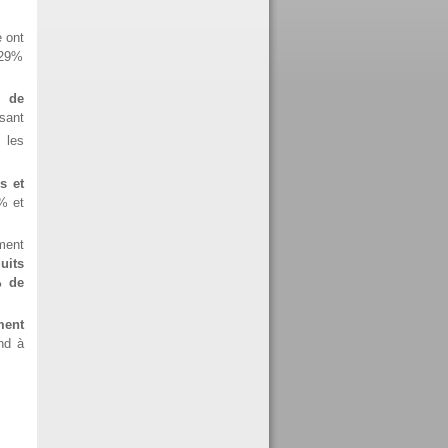
 ont
 29%
 de
sant
s les
s et
% et
ment
uits
 de
ment
nd à