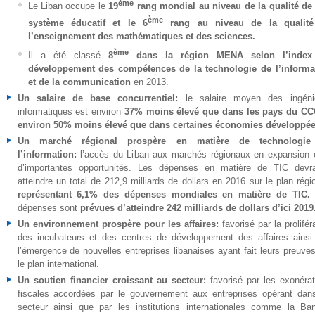
ème
Le Liban occupe le
19
rang mondial au niveau de la qualité de
ème
système éducatif et le 6
rang au niveau de la qualit
l’enseignement des mathématiques et des sciences.
ème
Il a été classé
8
dans la région MENA selon l’index
développement des compétences de la technologie de l’informa
et de la communication
en 2013.
Un salaire de base concurrentiel:
le salaire moyen des ingéni
informatiques est environ
37% moins élevé que dans les pays du CC
environ 50% moins élevé que dans certaines économies développée
Un marché régional prospère en matière de technologie
l’information:
l’accès du Liban aux marchés régionaux en expansion o
d’importantes opportunités. Les dépenses en matière de TIC devra
atteindre un total de 212,9 milliards de dollars en 2016 sur le plan régi
représentant 6,1% des dépenses mondiales en matière de TIC.
dépenses sont
prévues d’atteindre 242 milliards de dollars d’ici 2019
Un environnement prospère pour les affaires:
favorisé par la prolifér
des incubateurs et des centres de développement des affaires ainsi
l’émergence de nouvelles entreprises libanaises ayant fait leurs preuves
le plan international.
Un soutien financier croissant au secteur:
favorisé par les exonérat
fiscales accordées par le gouvernement aux entreprises opérant dan
secteur ainsi que par les institutions internationales comme la Ba