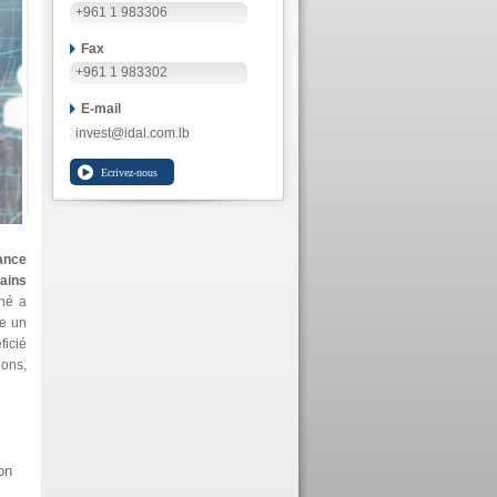
+961 1 983306
Fax
+961 1 983302
E-mail
invest@idal.com.lb
ance
ains
hé a
re un
ficié
ions,
on