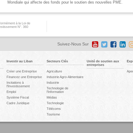
Mondiale qui affecte des fonds pour le soutien des nouvelles PME.
ormément à la Loi de
vestissement N°. 360
Suivez-Nous Sur
Investir au Liban
Secteurs Clés
Unité de soutien aux
Exp
entreprises
Créer une Entreprise
Agriculture
Ape
Financez une Entreprise
Industrie Agro-Alimentaire
Incitations à
Industrie
l'Investissement
Technologie de
Emploi
l'Information
Système Fiscal
Médias
Cadre Juridique
Technologie
Télécoms
Tourisme