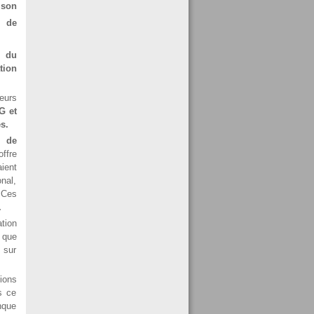
 son
é de
 du
tion
eurs
G et
s.
 de
ffre
ient
onal,
Ces
.
ation
 que
 sur
ions
s ce
nque