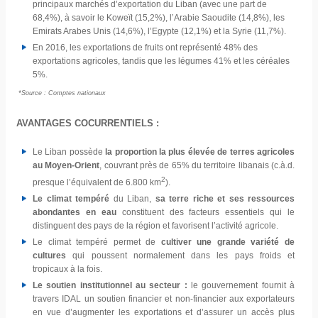
principaux marchés d’exportation du Liban (avec une part de
68,4%), à savoir le Koweït (15,2%), l’Arabie Saoudite (14,8%), les
Emirats Arabes Unis (14,6%), l’Egypte (12,1%) et la Syrie (11,7%).
En 2016, les exportations de fruits ont représenté 48% des
exportations agricoles, tandis que les légumes 41% et les céréales
5%.
*Source : Comptes nationaux
AVANTAGES COCURRENTIELS :
Le Liban possède
la proportion la plus élevée de terres agricoles
au Moyen-Orient
, couvrant près de 65% du territoire libanais (c.à.d.
2
presque l’équivalent de 6.800 km
).
Le climat tempéré
du Liban,
sa terre riche et ses ressources
abondantes en eau
constituent des facteurs essentiels qui le
distinguent des pays de la région et favorisent l’activité agricole.
Le climat tempéré permet de
cultiver une grande variété de
cultures
qui poussent normalement dans les pays froids et
tropicaux à la fois.
Le soutien institutionnel au secteur :
le gouvernement fournit à
travers IDAL un soutien financier et non-financier aux exportateurs
en vue d’augmenter les exportations et d’assurer un accès plus