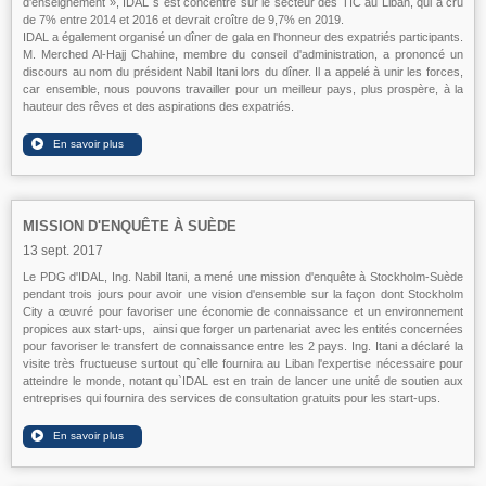
d'enseignement », IDAL s`est concentré sur le secteur des TIC au Liban, qui a cru
de 7% entre 2014 et 2016 et devrait croître de 9,7% en 2019.
IDAL a également organisé un dîner de gala en l'honneur des expatriés participants.
M. Merched Al-Hajj Chahine, membre du conseil d'administration, a prononcé un
discours au nom du président Nabil Itani lors du dîner. Il a appelé à unir les forces,
car ensemble, nous pouvons travailler pour un meilleur pays, plus prospère, à la
hauteur des rêves et des aspirations des expatriés.
MISSION D'ENQUÊTE À SUÈDE
13 sept. 2017
Le PDG d'IDAL, Ing. Nabil Itani, a mené une mission d'enquête à Stockholm-Suède
pendant trois jours pour avoir une vision d'ensemble sur la façon dont Stockholm
City a œuvré pour favoriser une économie de connaissance et un environnement
propices aux start-ups, ainsi que forger un partenariat avec les entités concernées
pour favoriser le transfert de connaissance entre les 2 pays. Ing. Itani a déclaré la
visite très fructueuse surtout qu`elle fournira au Liban l'expertise nécessaire pour
atteindre le monde, notant qu`IDAL est en train de lancer une unité de soutien aux
entreprises qui fournira des services de consultation gratuits pour les start-ups.