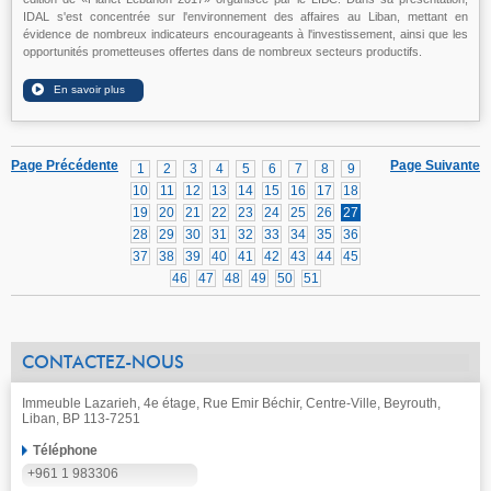
IDAL s'est concentrée sur l'environnement des affaires au Liban, mettant en
évidence de nombreux indicateurs encourageants à l'investissement, ainsi que les
opportunités prometteuses offertes dans de nombreux secteurs productifs.
Page Précédente
Page Suivante
1
2
3
4
5
6
7
8
9
10
11
12
13
14
15
16
17
18
19
20
21
22
23
24
25
26
27
28
29
30
31
32
33
34
35
36
37
38
39
40
41
42
43
44
45
46
47
48
49
50
51
CONTACTEZ-NOUS
Immeuble Lazarieh, 4e étage, Rue Emir Béchir, Centre-Ville, Beyrouth,
Liban, BP 113-7251
Téléphone
+961 1 983306