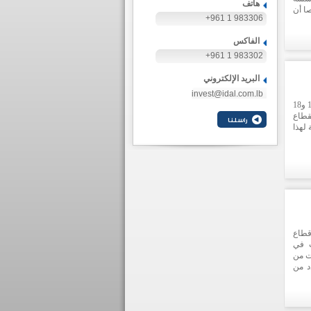
هاتف
ا أن
+961 1 983306
ن منذ
الفاكس
+961 1 983302
البريد الإلكتروني
invest@idal.com.lb
رعت "ايدال" فعاليات "أسبوع بيروت السينمائي" الذي تم تنظيمه بين 12 و18
لقطاع
لهذا
قطاع
ت في
TOKT (نقل الخبرات من
د من
ورشة
ستيف