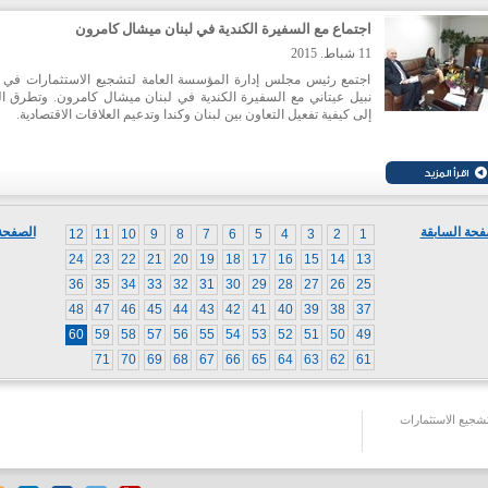
بطحيش، حيث عرض خبرته في الشركة وعرّف الحاضرين على الاتج
الجديدة في مجال تكنولوجيا المعلومات، مركزا على ما تقوم به الشرك
اجتماع مع السفيرة الكندية في لبنان ميشال كامرون
الوقت الحالي. وقد أبدى بطحيش اهتمامه في ارشاد مؤسسات لبنانية ن
تعمل في مجال تحديد المواد المعروضة والتكنولوجيا الاستشعارية ك
11 شباط. 2015
لاحقة.
اجتمع رئيس مجلس إدارة المؤسسة العامة لتشجيع الاستثمارات في ل
نبيل عيتاني مع السفيرة الكندية في لبنان ميشال كامرون. وتطرق ا
إلى كيفية تفعيل التعاون بين لبنان وكندا وتدعيم العلاقات الاقتصادية.
فحة السابقة
الصفحة 
12
11
10
9
8
7
6
5
4
3
2
1
24
23
22
21
20
19
18
17
16
15
14
13
36
35
34
33
32
31
30
29
28
27
26
25
48
47
46
45
44
43
42
41
40
39
38
37
60
59
58
57
56
55
54
53
52
51
50
49
71
70
69
68
67
66
65
64
63
62
61
جيع الاستثمارات