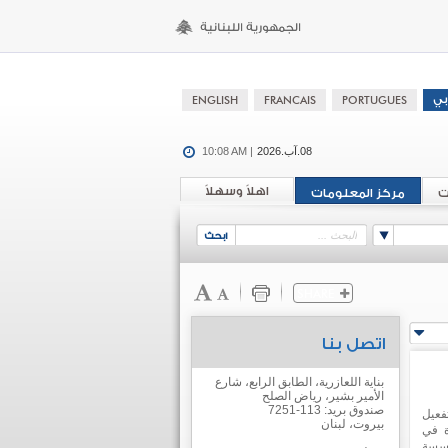
08.آب.2026
10:08 AM |
اهلاً وسهلاً
ت
مركز المعلومات
اتصل بنا
بناية اللعازرية، الطابق الرابع، شارع
الأمير بشير، رياض الصلح
صندوق بريد: 113-7251
فعيل
بيروت، لبنان
ة في
ؤسسة