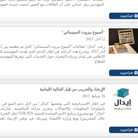
المهندس نبيل عيتاني على أن العلاقات مع الصين ليست جديدة خصوص
لبنان كان البلد العربي الأول بين الدول العربية الذي وقع اتفاقا مع الصي
ستين عاما
"أسبوع بيروت السينمائي"
12 آذار. 2015
آذار 2015. وتندرج هذه الرعاية في إطار الدعم الذي تقدمه المؤسسة ل
الإعلامي في لبنان وزيادة المعرف حول الخدمات التي توفرها المؤسسة 
القطاع.
الإرشاد والتدريب من قِبل الجالية اللبنانية
16 شباط. 2015
في إطار الاستراتيجية التي وضعتها "ايدال" من أجل دعم النمو في 
تكنولوجيا المعلومات والاتصالات وتعزيز مزاياه التنافسية، شارك
"ايدال" مع مشروع برنامج الأمم المتحدة للتنمية EN
خلال المغتربين) ومع وزارة الاقتصاد وبيريتك في توفير الإرشاد لعد
الشركات التي تعمل في مجال العلوم التطبيقية والبرامج من ضمن 
عمل تم تنظيمها في 16 شباط 2015 في مقر بيريتك.
وتحدث خلال ورشة العمل هذه مدير الأبحاث في شركة مايكروسوفت 