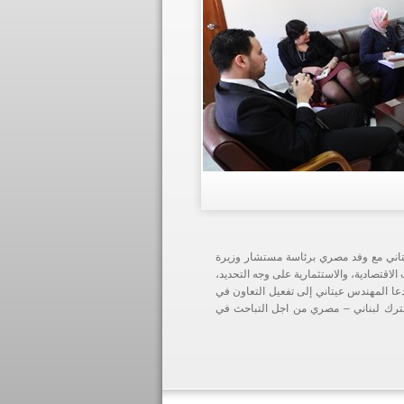
تاني مع وفد مصري برئاسة مستشار وزيرة
لاقتصادية، والاستثمارية على وجه التحديد،
. دعا المهندس عيتاني إلى تفعيل التعاون في
مشترك لبناني – مصري من اجل التباحث في